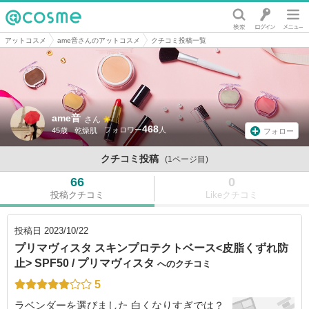
@cosme
アットコスメ
ame音さんのアットコスメ
クチコミ投稿一覧
ame音
さん
468
45歳
乾燥肌
フォロー
クチコミ投稿
(1ページ目)
66
0
投稿クチコミ
Likeクチコミ
投稿日
2023/10/22
プリマヴィスタ スキンプロテクトベース<皮脂くずれ防
止> SPF50 / プリマヴィスタ
へのクチコミ
5
ラベンダーを選びました 白くなりすぎでは？