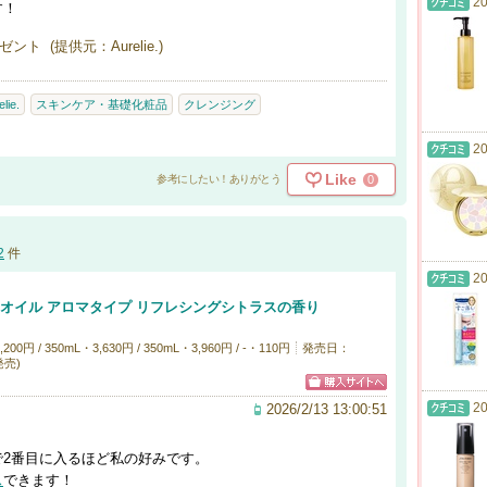
20
す！
ト (提供元：Aurelie.)
lie.
スキンケア・基礎化粧品
クレンジング
20
Like
0
参考にしたい！ありがとう
2
件
20
 オイル アロマタイプ リフレシングシトラスの香り
 / 350mL・3,630円 / 350mL・3,960円 / -・110円
発売日：
加発売)
20
2026/2/13 13:00:51
で2番目に入るほど私の好みです。
ス
できます！