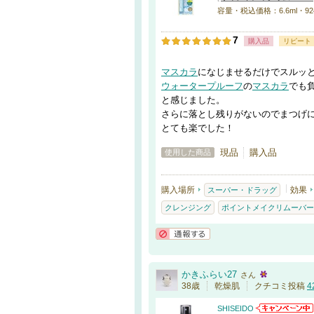
容量・税込価格：6.6ml・92
7
購入品
リピート
マスカラ
になじませるだけでスルッ
ウォータープルーフ
の
マスカラ
でも
と感じました。
さらに落とし残りがないのでまつげ
とても楽でした！
現品
購入品
使用した商品
購入場所
効果
スーパー・ドラッグ
クレンジング
ポイントメイクリムーバー
通報する
かきふらい27
さん
38歳
乾燥肌
クチコミ投稿
4
SHISEIDO