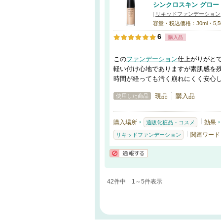
シンクロスキン グロー
[
リキッドファンデーション
容量・税込価格：30ml・5,5
6
購入品
この
ファンデーション
仕上がりがと
軽い付け心地でありますが素肌感を
時間が経っても汚く崩れにくく安心
現品
購入品
使用した商品
購入場所
効果
通販化粧品・コスメ
関連ワード
リキッドファンデーション
通報する
42件中 1～5件表示