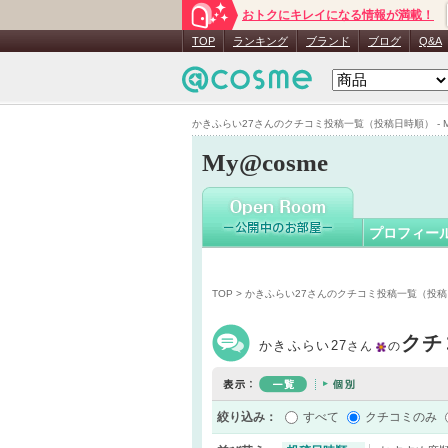
おトクにキレイになる情報が満載！
かきふらい
TOP
ランキング
ブランド
ブログ
Q&A
かきふらい27さんのクチコミ投稿一覧（投稿日時順） - My
My@cosme
プロフィー
TOP
> かきふらい27さんのクチコミ投稿一覧（投
クチ
かきふらい27
さん
の
絞り込み：
すべて
クチコミのみ