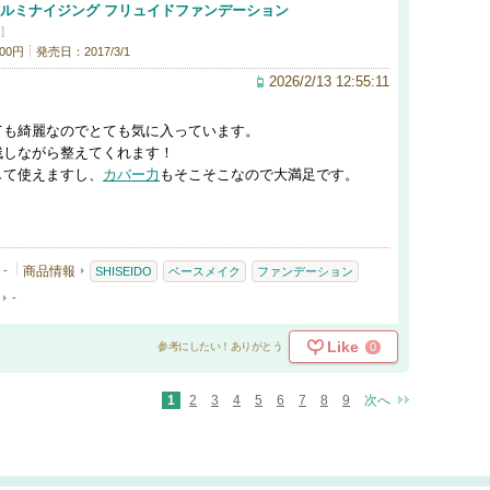
 ルミナイジング フリュイドファンデーション
]
00円
発売日：2017/3/1
2026/2/13 12:55:11
ても綺麗なのでとても気に入っています。
残しながら整えてくれます！
して使えますし、
カバー力
もそこそこなので大満足です。
-
商品情報
SHISEIDO
ベースメイク
ファンデーション
-
Like
0
参考にしたい！ありがとう
1
2
3
4
5
6
7
8
9
次へ