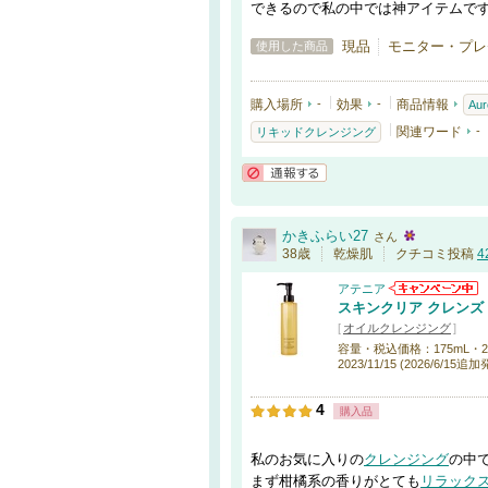
できるので私の中では神アイテムで
現品
モニター・プレゼン
使用した商品
購入場所
-
効果
-
商品情報
Aure
関連ワード
-
リキッドクレンジング
通報する
かきふらい27
さん
38歳
乾燥肌
クチコミ投稿
4
アテニア
スキンクリア クレンズ
[
オイルクレンジング
]
容量・税込価格：175mL・2,200円
2023/11/15 (2026/6/15追
4
購入品
私のお気に入りの
クレンジング
の中
まず柑橘系の香りがとても
リラック