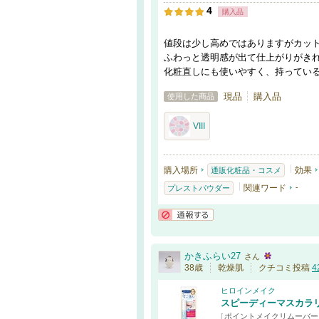
4
購入品
値段は少し高めではありますがカッ
ふわっと透明感が出て仕上がりがき
化粧直しにも使いやすく、持ってい
現品
購入品
使用した商品
VIII
購入場所
効果
通販化粧品・コスメ
関連ワード
-
プレストパウダー
通報する
かきふらい27
さん
38歳
乾燥肌
クチコミ投稿
4
ヒロインメイク
スピーディーマスカラ
[
ポイントメイクリムーバー