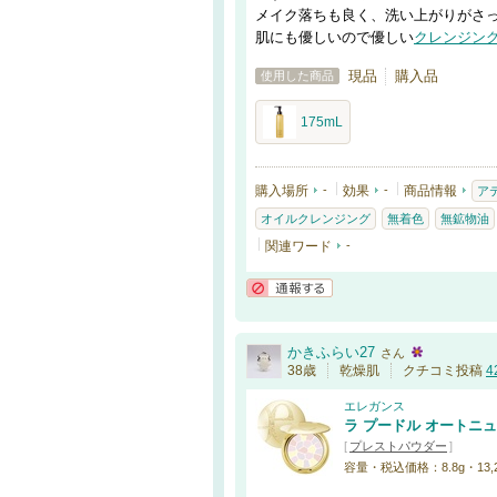
メイク落ちも良く、洗い上がりがさ
肌にも優しいので優しい
クレンジン
現品
購入品
使用した商品
175mL
購入場所
-
効果
-
商品情報
ア
オイルクレンジング
無着色
無鉱物油
関連ワード
-
通報する
かきふらい27
さん
38歳
乾燥肌
クチコミ投稿
4
エレガンス
ラ プードル オートニ
[
プレストパウダー
]
容量・税込価格：8.8g・13,