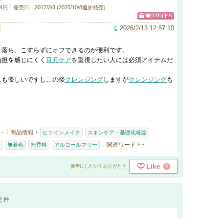
4円
発売日：2017/2/8 (2025/10/8追加発売)
2026/2/13 12:57:10
と落ち、こすらずにオフできるのが便利です。
負担を感じにくく
目元ケア
を重視したい人には必須アイテムだ
にも優しいですしこの後
クレンジング
しますが
クレンジング
も
-
商品情報
ヒロインメイク
スキンケア・基礎化粧品
関連ワード
-
無着色
無香料
アルコールフリー
Like
0
参考にしたい！ありがとう
2
件