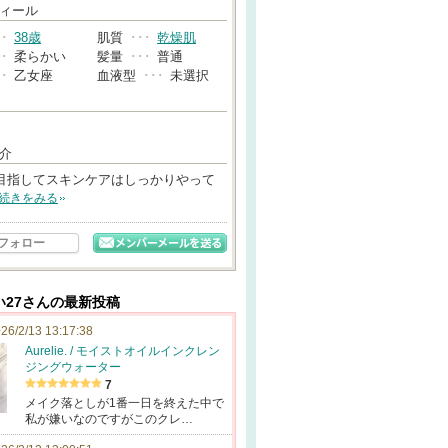
→
ィール
･･
38歳
肌質
･･･
乾燥肌
･･
柔らかい
髪量
･･･
普通
･･
乙女座
血液型
･･･
未選択
介
目指してスキンケアはしっかりやって
続きをみる
フォロー
い27さんの最新投稿
26/2/13 13:17:38
Aurelie. / モイストオイルインクレン
ジングウォーター
7
メイク落としが1番一日を終えた中で
私が嫌いなのですがこのクレ…