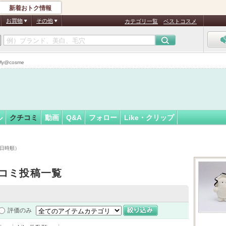
新着おトク情報
27
フォロー
さん
お買物
その他
カテゴリ一覧
ベストコスメ
@cosme
ル
クチコミ
動画
Q&A
フォロー
Like・クリップ
稿日時順）
コミ投稿一覧
評価のみ