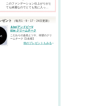
このファンデーション仕上がりがと
ても綺麗なのでとても気に入っ…
レゼント
（毎月1・9・17・24日更新）
＆be(アンドビー)/
&be クリームチーク
こだわりの血色とツヤ、待望のクリ
ームチーク【1名様】
他のプレゼントもみる