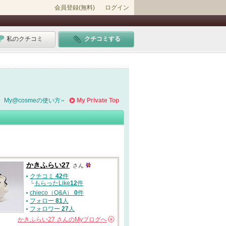
会員登録(無料)
ログイン
私のクチコミ
クチコミする
My@cosmeの使い方
My Private Top
かきふらい27
さん
クチコミ
42
件
└
もらったLike
12
件
chieco（Q&A）
0
件
フォロー
81
人
フォロワー
27
人
かきふらい27
さんの
Myブログへ