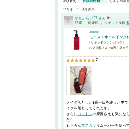
並び替え：
投稿日時順
おすすめ度
42件中 1～5件表示
かきふらい27
さん
38歳
乾燥肌
クチコミ投稿
4
Aurelie.
モイストオイルインク
[
リキッドクレンジング
]
税込価格：3,960円
発売日：
7
メイク落としが1番一日を終えた中で
イクを落としてくれます。
さらに
コットン
の摩擦さえも気にな
た！
もちろん
マスカラ
リムーバーを使っ