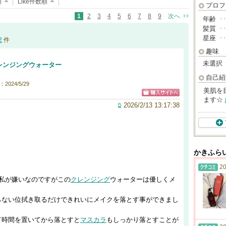
順
Like件数順
プロフ
1
2
3
4
5
6
7
8
9
次へ
年齢
･
髪質
･
星座
･
2
件
趣味
未選択
レンジングウォーター
自己紹
2024/5/29
美肌を
ます☆
2026/2/13 13:17:38
かきふら
20
私が嫌いなのですがこの
クレンジング
ウォーターは優しくメ
らない位拭き取るだけできれいにメイクを落とす事ができまし
て時間を置いてから落とすと
マスカラ
もしっかり落とすことが