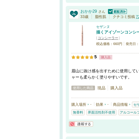
おかか29
さん
認証済
33歳
脂性肌
クチコミ投稿
7
セザンヌ
描くアイゾーンコンシ
[
コンシーラー
]
税込価格：660円
発売日：20
5
購入品
眉山に抜け感を出すために使用して
ャーも柔らかく塗りやすいです。
現品
購入品
使用した商品
購入場所
-
効果
-
商品情報
セ
無香料
界面活性剤不使用
アルコール
通報する