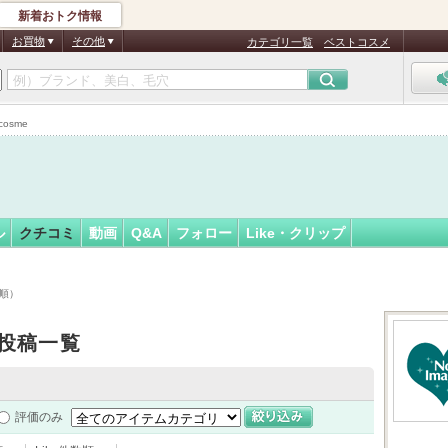
新着おトク情報
フォロー
さん
お買物
その他
カテゴリ一覧
ベストコスメ
認
証
osme
済
ル
クチコミ
動画
Q&A
フォロー
Like・クリップ
時順）
投稿一覧
評価のみ