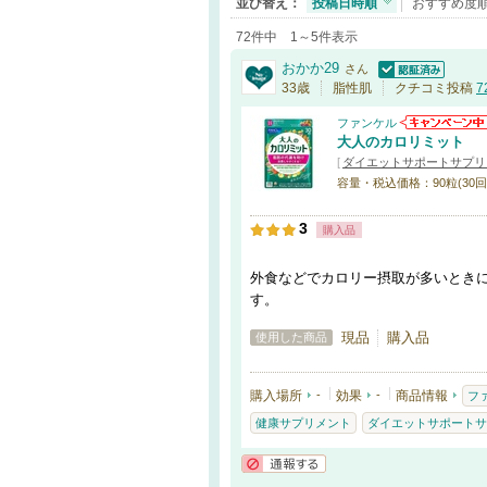
並び替え：
投稿日時順
おすすめ度
72件中 1～5件表示
おかか29
さん
認証済
33歳
脂性肌
クチコミ投稿
7
ファンケル
大人のカロリミット
[
ダイエットサポートサプリ
容量・税込価格：90粒(30回分
3
購入品
外食などでカロリー摂取が多いとき
す。
現品
購入品
使用した商品
購入場所
-
効果
-
商品情報
フ
健康サプリメント
ダイエットサポートサ
通報する