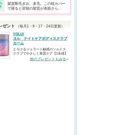
髪質剛毛ぎみ、多毛。この枕カバー
で寝ると翌朝の髪質が表面さら…
レゼント
（毎月1・9・17・24日更新）
YOLU/
ヨル ナイトケアボディスクラブ
カーム
とろけるジェラート触感のソルトス
クラブでやさしく角質ケア【1名様】
他のプレゼントもみる