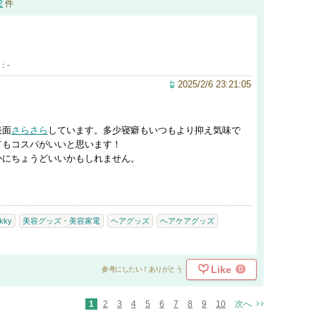
2
件
：-
2025/2/6 23:21:05
表面
さらさら
しています。多少寝癖もいつもより抑え気味で
てもコスパがいいと思います！
かにちょうどいいかもしれません。
kky
美容グッズ・美容家電
ヘアグッズ
ヘアケアグッズ
Like
0
参考にしたい！ありがとう
1
2
3
4
5
6
7
8
9
10
次へ