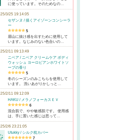
に使っています。そのためなの…
25/3/25 19:14:05
セザンヌ / 描くアイゾーンコンシーラ
ー
5
眉山に抜け感を出すために使用して
います。なじみのない色合いの…
25/2/11 09:13:49
ニベア / ニベア クリームケア ボディ
ウォッシュ ヨーロピアンホワイトソ
ープの香り
5
冬のシーズンのみこちらを使用して
います。 洗いあがりかしっと…
25/2/11 09:12:09
HAKU / メラノフォーカスＥＶ
6
混合肌で、やや敏感肌です。 使用感
は、手に置いた感じは思って…
25/2/6 23:21:05
Utukky / シルク枕カバー
7