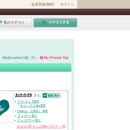
会員登録(無料)
ログイン
私のクチコミ
クチコミする
My@cosmeの使い方
My Private Top
おかか29
さん
認証済
クチコミ
72
件
└
もらったLike
3
件
chieco（Q&A）
0
件
フォロー
0
人
フォロワー
0
人
おかか29
さんの
Myブログへ