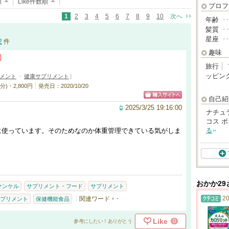
順
Like件数順
プロフ
1
2
3
4
5
6
7
8
9
10
次へ
年齢
･
髪質
･
星座
･
2
件
趣味
旅行
ッピン
メント
・
健康サプリメント
]
)・2,800円
発売日：2020/10/20
自己紹
2025/3/25 19:16:00
ナチュ
コス 
に使っています。そのためなのか体重管理できている気がしま
る
おかか2
ァンケル
サプリメント・フード
サプリメント
20
関連ワード
-
プリメント
保健機能食品
Like
0
参考にしたい！ありがとう