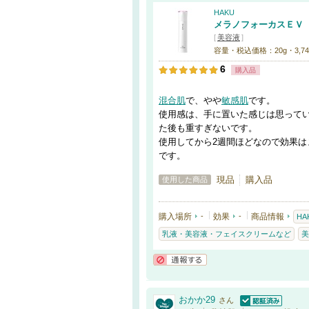
HAKU
メラノフォーカスＥＶ
[
美容液
]
容量・税込価格：20g・3,74
6
購入品
混合肌
で、やや
敏感肌
です。
使用感は、手に置いた感じは思って
た後も重すぎないです。
使用してから2週間ほどなので効果
です。
現品
購入品
使用した商品
購入場所
-
効果
-
商品情報
HA
乳液・美容液・フェイスクリームなど
美
通報する
おかか29
さん