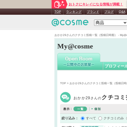
おトクにキレイになる情報が満載！
おかか29
TOP
ランキング
ブランド
ブログ
Q&A
おかか29さんのクチコミ投稿一覧（投稿日時順） - My@c
My@cosme
プロフィー
TOP
> おかか29さんのクチコミ投稿一覧（投稿日
クチコミ
おかか29
さんの
絞り込み：
すべて
クチコミのみ