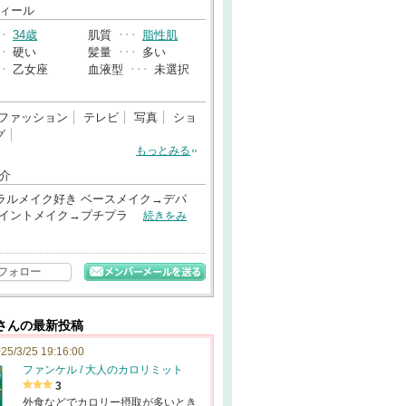
→
ィール
･･
34歳
肌質
･･･
脂性肌
･･
硬い
髪量
･･･
多い
･･
乙女座
血液型
･･･
未選択
ファッション
テレビ
写真
ショ
グ
もっとみる
介
ラルメイク好き ベースメイク→デパ
ポイントメイク→プチプラ
続きをみ
フォロー
9さんの最新投稿
25/3/25 19:16:00
ファンケル / 大人のカロリミット
3
外食などでカロリー摂取が多いとき