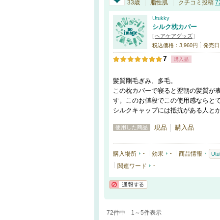
認証済
33歳
脂性肌
クチコミ投稿
7
Utukky
シルク枕カバー
[
ヘアケアグッズ
]
税込価格：3,960円
発売日
7
購入品
髪質剛毛ぎみ、多毛。
この枕カバーで寝ると翌朝の髪質が
す。このお値段でこの使用感ならと
シルクキャップには抵抗がある人と
現品
購入品
使用した商品
購入場所
-
効果
-
商品情報
Utu
関連ワード
-
通報する
72件中 1～5件表示