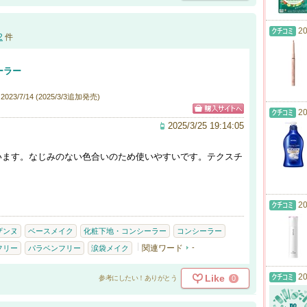
20
2
件
ーラー
23/7/14 (2025/3/3追加発売)
20
2025/3/25 19:14:05
います。なじみのない色合いのため使いやすいです。テクスチ
20
ザンヌ
ベースメイク
化粧下地・コンシーラー
コンシーラー
関連ワード
-
フリー
パラベンフリー
涙袋メイク
20
Like
0
参考にしたい！ありがとう