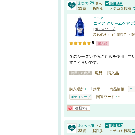
おかか29
さん
認証済
33歳
脂性肌
クチコミ投稿
7
ニベア
ニベア クリームケア 
[
ボディソープ
]
税込価格：- (生産終了)
発
5
購入品
冬のシーズンのみこちらを使用してい
すごく良いです。
現品
購入品
使用した商品
購入場所
-
効果
-
商品情報
ニ
関連ワード
-
ボディソープ
通報する
おかか29
さん
認証済
33歳
脂性肌
クチコミ投稿
7