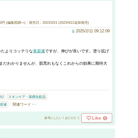
0円 (編集部調べ)
発売日：2023/3/21 (2023/4/21追加発売)
2025/2/11 09:12:09
いたよりコッテリな
美容液
ですが、伸びが良いです。塗り拡げ
はまだわかりませんが、肌荒れもなくこれからの効果に期待大
KU
スキンケア・基礎化粧品
関連ワード
-
容液
Like
0
参考にしたい！ありがとう