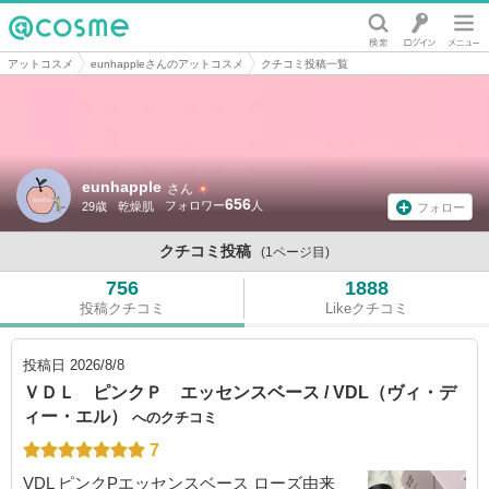
@cosme
アットコスメ
eunhappleさんのアットコスメ
クチコミ投稿一覧
eunhapple
さん
656
29歳
乾燥肌
フォロー
クチコミ投稿
(1ページ目)
756
1888
投稿クチコミ
Likeクチコミ
投稿日
2026/8/8
ＶＤＬ ピンクＰ エッセンスベース / VDL（ヴィ・デ
ィー・エル）
へのクチコミ
7
VDL ピンクPエッセンスベース ローズ由来