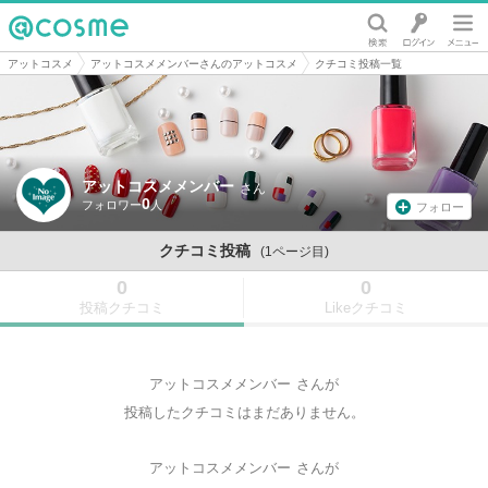
@cosme
アットコスメ
アットコスメメンバーさんのアットコスメ
クチコミ投稿一覧
アットコスメメンバー
さん
0
フォロー
クチコミ投稿
(1ページ目)
0
0
投稿クチコミ
Likeクチコミ
アットコスメメンバー
さんが
投稿したクチコミはまだありません。
アットコスメメンバー
さんが