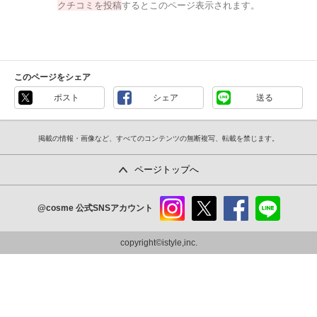
クチコミを投稿
するとこのページ表示されます。
このページをシェア
ポスト
シェア
送る
掲載の情報・画像など、すべてのコンテンツの無断複写、転載を禁じます。
ページトップへ
@cosme
公式SNSアカウント
instag
x
faceb
line
ram
ook
copyright©istyle,inc.