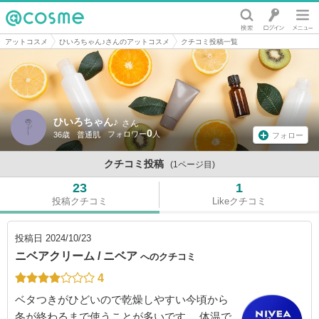
@cosme
アットコスメ
ひいろちゃん♪さんのアットコスメ
クチコミ投稿一覧
ひいろちゃん♪
さん
0
36歳
普通肌
フォロー
クチコミ投稿
(1ページ目)
23
1
投稿クチコミ
Likeクチコミ
投稿日
2024/10/23
ニベアクリーム / ニベア
へのクチコミ
4
ベタつきがひどいので乾燥しやすい今頃から
冬が終わるまで使うことが多いです。 体温で