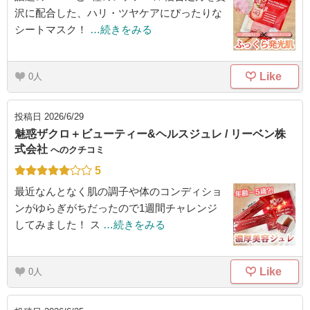
沢に配合した、ハリ・ツヤケアにぴったりな
シートマスク！
…続きをみる
Like
0
投稿日
2026/6/29
魅惑ザクロ＋ビューティー&ヘルスジュレ / リーベン株
式会社
へのクチコミ
5
最近なんとなく肌の調子や体のコンディショ
ンがゆらぎがちだったので1週間チャレンジ
してみました！ ス
…続きをみる
Like
0