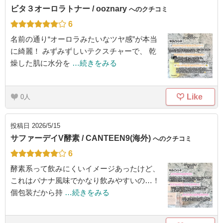
ビタ３オーロラトナー / ooznary
へのクチコミ
6
名前の通り“オーロラみたいなツヤ感”が本当
に綺麗！ みずみずしいテクスチャーで、 乾
燥した肌に水分を
…続きをみる
Like
0
投稿日
2026/5/15
サファーデイV酵素 / CANTEEN9(海外)
へのクチコミ
6
酵素系って飲みにくいイメージあったけど、
これはバナナ風味でかなり飲みやすいの…！
個包装だから持
…続きをみる