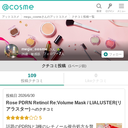
@cosme
アットコスメ
megu_cosmeさんのアットコスメ
クチコミ投稿一覧
megu_cosme
さん
7
26歳
敏感肌
フォロー
クチコミ投稿
(1ページ目)
109
0
投稿クチコミ
Likeクチコミ
投稿日
2026/6/30
Rose PDRN Retinol Re:Volume Mask / LIALUSTER(リ
アラスター)
へのクチコミ
5
話題のPDRNと3種のレチノール複合処方を贅