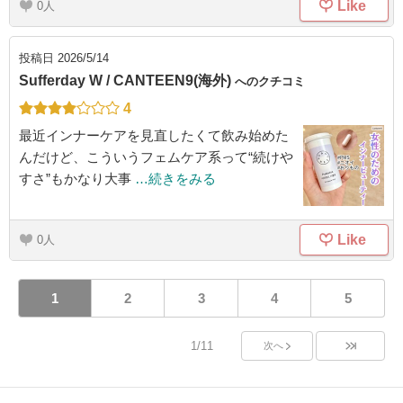
Like
0
投稿日
2026/5/14
Sufferday W / CANTEEN9(海外)
へのクチコミ
4
最近インナーケアを見直したくて飲み始めた
んだけど、こういうフェムケア系って“続けや
すさ”もかなり大事
…続きをみる
Like
0
1
2
3
4
5
1/11
次へ