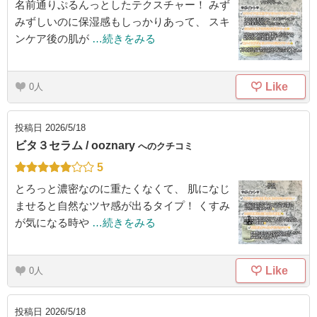
名前通りぷるんっとしたテクスチャー！ みず
みずしいのに保湿感もしっかりあって、 スキ
ンケア後の肌が
…続きをみる
Like
0
投稿日
2026/5/18
ビタ３セラム / ooznary
へのクチコミ
5
とろっと濃密なのに重たくなくて、 肌になじ
ませると自然なツヤ感が出るタイプ！ くすみ
が気になる時や
…続きをみる
Like
0
投稿日
2026/5/18