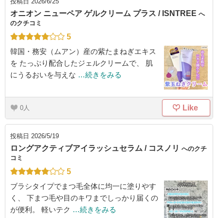
投稿日
2026/6/25
オニオン ニューペア ゲルクリーム プラス / ISNTREE
へ
のクチコミ
5
韓国・務安（ムアン）産の紫たまねぎエキス
を たっぷり配合したジェルクリームで、 肌
にうるおいを与えな
…続きをみる
Like
0
投稿日
2026/5/19
ロングアクティブアイラッシュセラム / コスノリ
へのクチ
コミ
5
ブラシタイプでまつ毛全体に均一に塗りやす
く、 下まつ毛や目のキワまでしっかり届くの
が便利。 軽いテク
…続きをみる