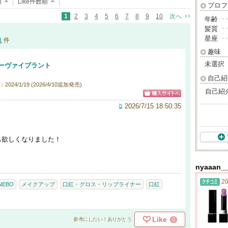
順
Like件数順
プロフ
1
2
3
4
5
6
7
8
9
10
次へ
年齢
･
髪質
･
星座
･
1
件
趣味
未選択
ーヴァイブラント
自己紹
024/1/19 (2026/4/10追加発売)
自己紹
2026/7/15 18:50:35
！
も欲しくなりました！
nyaaa
20
NEBO
メイクアップ
口紅・グロス・リップライナー
口紅
Like
0
参考にしたい！ありがとう