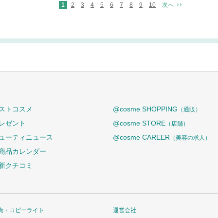
1
2
3
4
5
6
7
8
9
10
次へ
ストコスメ
@cosme SHOPPING
（通販）
レゼント
@cosme STORE
（店舗）
ューティニュース
@cosme CAREER
（美容の求人）
商品カレンダー
新クチコミ
責・コピーライト
運営会社