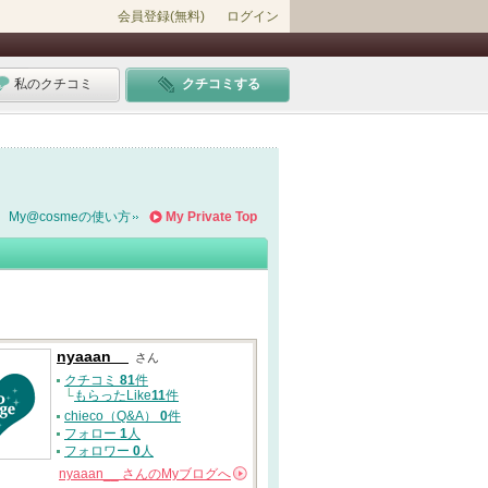
会員登録(無料)
ログイン
私のクチコミ
クチコミする
My@cosmeの使い方
My Private Top
nyaaan__
さん
クチコミ
81
件
└
もらったLike
11
件
chieco（Q&A）
0
件
フォロー
1
人
フォロワー
0
人
nyaaan__
さんの
Myブログへ