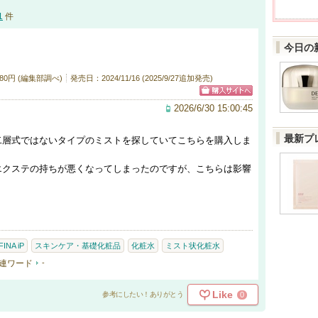
1
件
今日の
80円 (編集部調べ)
発売日：2024/11/16 (2025/9/27追加発売)
2026/6/30 15:00:45
最新プ
二層式ではないタイプのミストを探していてこちらを購入しま
エクステの持ちが悪くなってしまったのですが、こちらは影響
INA iP
スキンケア・基礎化粧品
化粧水
ミスト状化粧水
連ワード
-
Like
0
参考にしたい！ありがとう