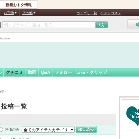
新着おトク情報
フォロー
さん
お買物
その他
カテゴリ一覧
ベストコスメ
cosme
ル
クチコミ
動画
Q&A
フォロー
Like・クリップ
時順）
ミ投稿一覧
評価のみ