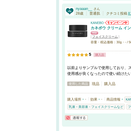
nyaaan__
さん
28歳
普通肌
クチコミ投稿
8
KANEBO
カネボウ クリーム イン 
[
フェイスクリーム
]
容量・税込価格：30g・- / 5
5
購入品
以前よりサンプルで使用しており、
使用感が良くなったので使い続けた
現品
購入品
使用した商品
購入場所
-
効果
-
商品情報
KA
乳液・美容液・フェイスクリームなど
フ
通報する