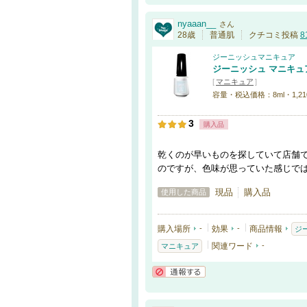
nyaaan__
さん
28歳
普通肌
クチコミ投稿
8
ジーニッシュマニキュア
ジーニッシュ マニキュ
[
マニキュア
]
容量・税込価格：8ml・1,21
3
購入品
乾くのが早いものを探していて店舗
のですが、色味が思っていた感じで
現品
購入品
使用した商品
購入場所
-
効果
-
商品情報
ジ
関連ワード
-
マニキュア
通報する