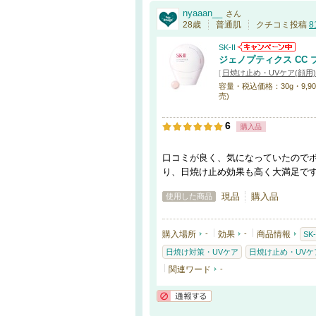
nyaaan__
さん
28歳
普通肌
クチコミ投稿
8
SK-II
ジェノプティクス CC 
[
日焼け止め・UVケア(顔用)
容量・税込価格：30g・9,900円
売)
6
購入品
口コミが良く、気になっていたので
り、日焼け止め効果も高く大満足で
現品
購入品
使用した商品
購入場所
-
効果
-
商品情報
SK-
日焼け対策・UVケア
日焼け止め・UVケア
関連ワード
-
通報する