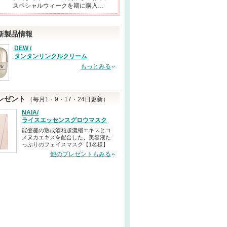
スペシャルウィークを期に購入…
新製品情報
DEW /
タンタンリンクルクリーム
もっとみる
レゼント
（毎月1・9・17・24日更新）
NAIA/
ライスエッセンスグロウマスク
能登産の熟成酒粕超濃縮エキスとコ
メヌカエキスを配合した、美容液た
っぷりのフェイスマスク【1名様】
他のプレゼントもみる