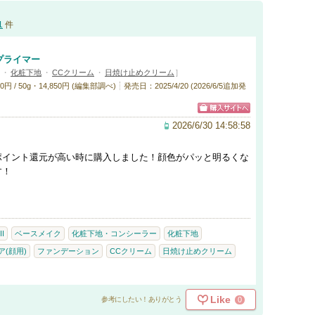
1
件
プライマー
・
化粧下地
・
CCクリーム
・
日焼け止めクリーム
]
 / 50g・14,850円 (編集部調べ)
発売日：2025/4/20 (2026/6/5追加発
2026/6/30 14:58:58
ポイント還元が高い時に購入しました！顔色がパッと明るくな
す！
II
ベースメイク
化粧下地・コンシーラー
化粧下地
(顔用)
ファンデーション
CCクリーム
日焼け止めクリーム
Like
0
参考にしたい！ありがとう