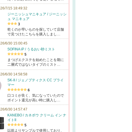
26/7/15 18:49:32
ジーニッシュマニキュア / ジーニッシ
ュ マニキュア
3
乾くのが早いものを探していて店舗
で見つけたこちらを購入しまし…
26/6/30 15:00:45
SOFINA iP / うるおい秒ミスト
5
まつげエクステを始めたことを期に
二層式ではないタイプのミスト…
26/6/30 14:58:58
SK-II / ジェノプティクス CC プライ
マー
6
口コミが良く、気になっていたので
ポイント還元が高い時に購入し…
26/6/30 14:57:47
KANEBO / カネボウ クリーム イン ナ
イトII
5
以前よりサンプルで使用しており、