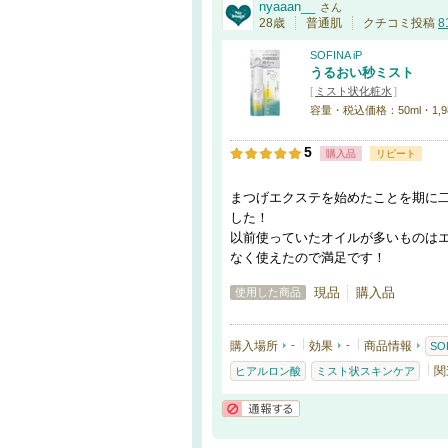
nyaaan__
さん
28歳
普通肌
クチコミ投稿
8
SOFINA iP
うるおい秒ミスト
[
ミスト状化粧水
]
容量・税込価格：50ml・1,9
5
購入品
リピート
まつげエクステを始めたことを期に
した！
以前使っていたオイルが多いものは
なく使えたので満足です！
現品
購入品
使用した商品
購入場所
-
効果
-
商品情報
SOF
関
ヒアルロン酸
ミスト状スキンケア
通報する