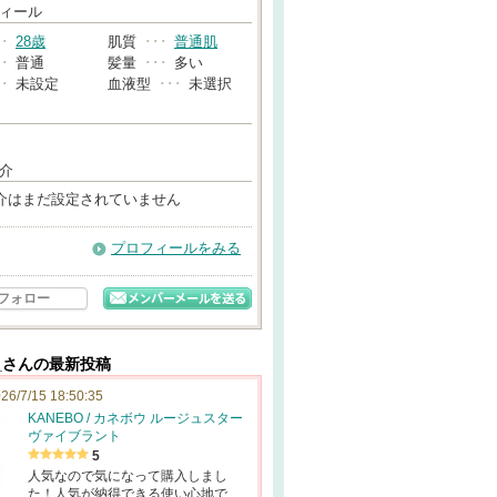
→
ィール
･･
28歳
肌質
･･･
普通肌
･･
普通
髪量
･･･
多い
･･
未設定
血液型
･･･
未選択
介
介はまだ設定されていません
プロフィールをみる
フォロー
n__さんの最新投稿
26/7/15 18:50:35
KANEBO / カネボウ ルージュスター
ヴァイブラント
5
人気なので気になって購入しまし
た！人気が納得できる使い心地で…