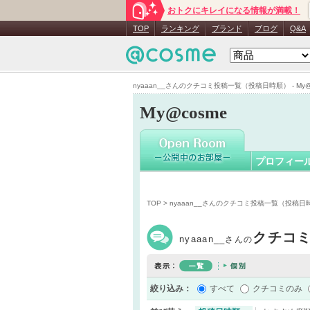
おトクにキレイになる情報が満載！
nyaaan__
TOP
ランキング
ブランド
ブログ
Q&A
nyaaan__さんのクチコミ投稿一覧（投稿日時順） - My@
My@cosme
プロフィー
TOP
> nyaaan__さんのクチコミ投稿一覧（投稿日
クチコ
nyaaan__
さんの
絞り込み：
すべて
クチコミのみ