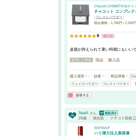
Chacott COSMETICS
チャコット コンプレ
[
プレストパウダー
]
税込価格：1,760円 / 2,200円 
6
購入品
皮脂が抑えられて暑い時期にもいい
現品
購入品
使用した商品
購入場所
-
効果
-
商品情報
Ch
フェイスパウダー
プレストパウダー
通報する
NaaA
さん
認証済
26歳
混合肌
クチコミ投稿
7
SOFINA iP
ハリ弾力注入美容液