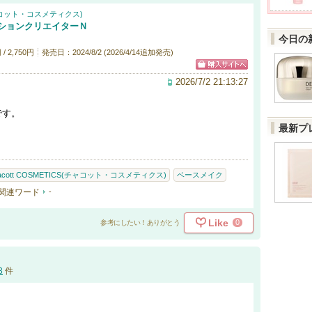
(チャコット・コスメティクス)
クションクリエイターＮ
今日の
/ 2,750円
発売日：2024/8/2 (2026/4/14追加発売)
2026/7/2 21:13:27
です。
最新プ
acott COSMETICS(チャコット・コスメティクス)
ベースメイク
関連ワード
-
Like
0
参考にしたい！ありがとう
3
件