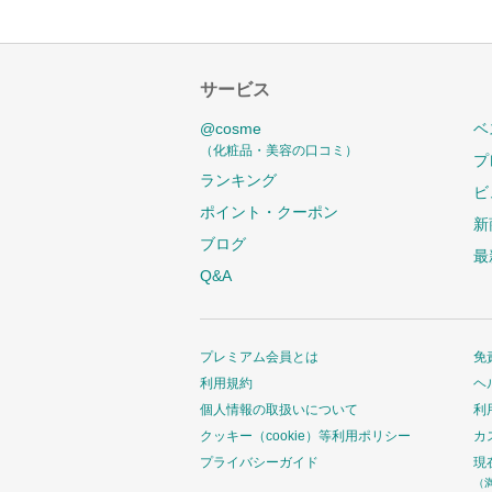
サービス
@cosme
ベ
（化粧品・美容の口コミ）
プ
ランキング
ビ
ポイント・クーポン
新
ブログ
最
Q&A
プレミアム会員とは
免
利用規約
ヘ
個人情報の取扱いについて
利
クッキー（cookie）等利用ポリシー
カ
プライバシーガイド
現
（