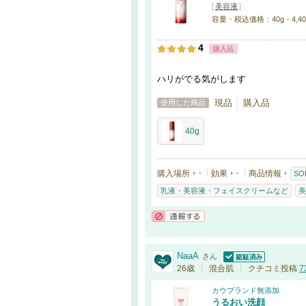
[
美容液
]
容量・税込価格：40g・4,400円
4
購入品
ハリがでる気がします
現品
購入品
使用した商品
40g
購入場所
-
効果
-
商品情報
SOF
乳液・美容液・フェイスクリームなど
美
通報する
NaaA
さん
認証済
26歳
混合肌
クチコミ投稿
7
カウブランド無添加
うるおい洗顔