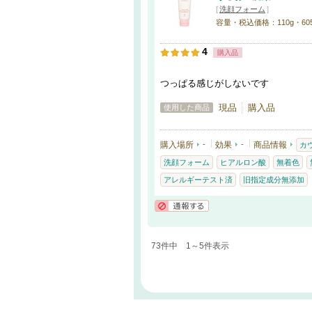
[
洗顔フォーム
]
容量・税込価格：110g・60
4
購入品
つっぱる感じがしないです
現品
購入品
使用した商品
購入場所
-
効果
-
商品情報
カ
洗顔フォーム
ヒアルロン酸
無着色
アレルギーテスト済
旧指定成分無添加
通報する
73件中 1～5件表示