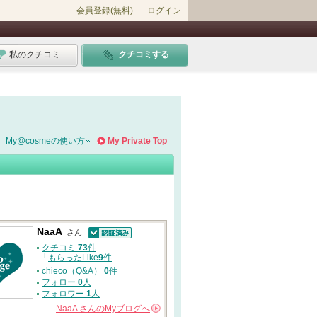
会員登録(無料)
ログイン
私のクチコミ
クチコミする
My@cosmeの使い方
My Private Top
NaaA
さん
認証済
クチコミ
73
件
└
もらったLike
9
件
chieco（Q&A）
0
件
フォロー
0
人
フォロワー
1
人
NaaA
さんの
Myブログへ