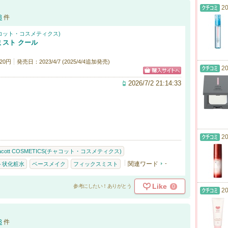
20
3
件
(チャコット・コスメティクス)
スト クール
20円
発売日：2023/4/7 (2025/4/4追加発売)
20
2026/7/2 21:14:33
20
acott COSMETICS(チャコット・コスメティクス)
関連ワード
-
ト状化粧水
ベースメイク
フィックスミスト
Like
0
参考にしたい！ありがとう
20
3
件