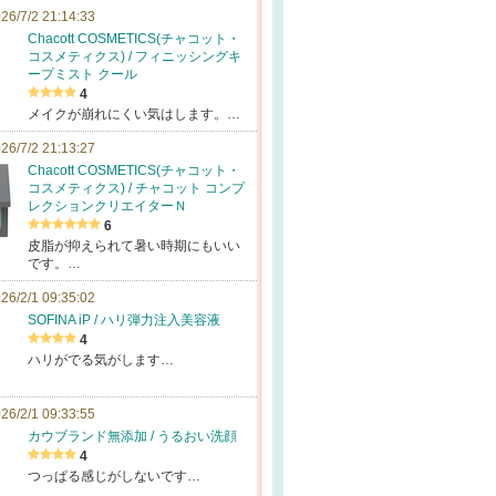
26/7/2 21:14:33
Chacott COSMETICS(チャコット・
コスメティクス) / フィニッシングキ
ープミスト クール
4
メイクが崩れにくい気はします。…
26/7/2 21:13:27
Chacott COSMETICS(チャコット・
コスメティクス) / チャコット コンプ
レクションクリエイターＮ
6
皮脂が抑えられて暑い時期にもいい
です。…
26/2/1 09:35:02
SOFINA iP / ハリ弾力注入美容液
4
ハリがでる気がします…
26/2/1 09:33:55
カウブランド無添加 / うるおい洗顔
4
つっぱる感じがしないです…