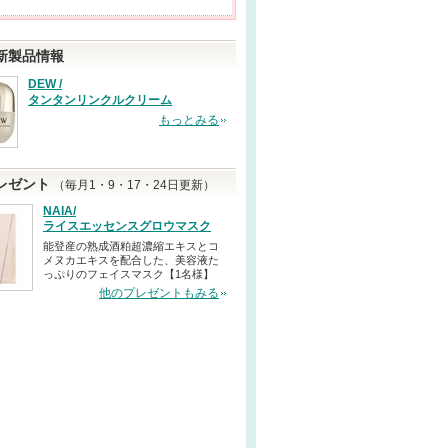
新製品情報
DEW /
タンタンリンクルクリーム
もっとみる
レゼント
（毎月1・9・17・24日更新）
NAIA/
ライスエッセンスグロウマスク
能登産の熟成酒粕超濃縮エキスとコ
メヌカエキスを配合した、美容液た
っぷりのフェイスマスク【1名様】
他のプレゼントもみる