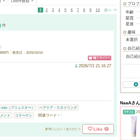
順
Like件数順
プロフ
1
2
3
4
5
6
7
8
9
10
次へ
年齢
･
髪質
･
星座
･
3
件
趣味
未選択
]
自己紹
980円
発売日：2025/10/10
自己紹
2026/7/2 21:16:27
NaaAさ
us eau（プリュスオー）
ヘアケア・スタイリング
20
関連ワード
-
メント
コラーゲン
Like
0
参考にしたい！ありがとう