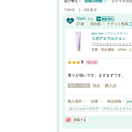
並び替え：
投稿日時順
おすすめ度
73件中 1～5件表示
NaaA
さん
認証済
27歳
混合肌
クチコミ投稿
7
plus eau（プリュスオー）
リポアエマルジョン
[
アウトバストリートメント
容量・税込価格：120ml・1,
3
購入品
香りが強いです。まずまずです。
現品
購入品
使用した商品
購入場所
-
効果
-
商品情報
pl
スペシャルヘアケア
アウトバストリート
通報する