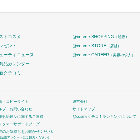
ストコスメ
@cosme SHOPPING
（通販）
レゼント
@cosme STORE
（店舗）
ューティニュース
@cosme CAREER
（美容の求人）
商品カレンダー
新クチコミ
責・コピーライト
運営会社
ルプ・お問い合わせ
サイトマップ
用規約違反に関するご連絡
@cosmeクチコミランキングについて
スタマーサポートブログ
在のお気持ちをお聞かせください
満足度アンケートにご協力ください）