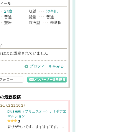
→
ィール
･･
27歳
肌質
･･･
混合肌
･･
普通
髪量
･･･
普通
･･
蟹座
血液型
･･･
未選択
介
介はまだ設定されていません
プロフィールをみる
フォロー
んの最新投稿
26/7/2 21:16:27
plus eau（プリュスオー） / リポアエ
マルジョン
3
香りが強いです。まずまずです。…