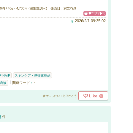
 / 40g・4,730円 (編集部調べ)
発売日：2023/9/9
2026/2/1 09:35:02
INA iP
スキンケア・基礎化粧品
関連ワード
-
容液
Like
0
参考にしたい！ありがとう
3
件