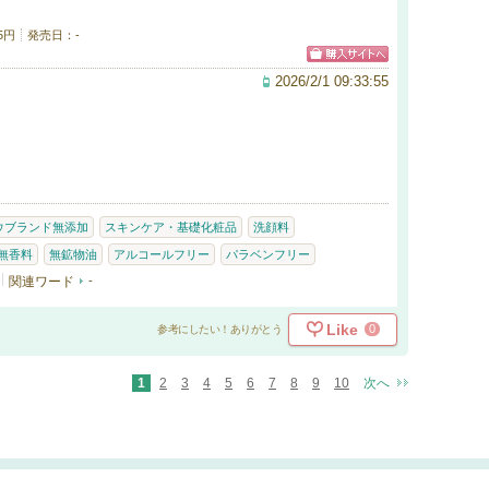
5円
発売日：-
2026/2/1 09:33:55
ウブランド無添加
スキンケア・基礎化粧品
洗顔料
無香料
無鉱物油
アルコールフリー
パラベンフリー
関連ワード
-
Like
0
参考にしたい！ありがとう
1
2
3
4
5
6
7
8
9
10
次へ