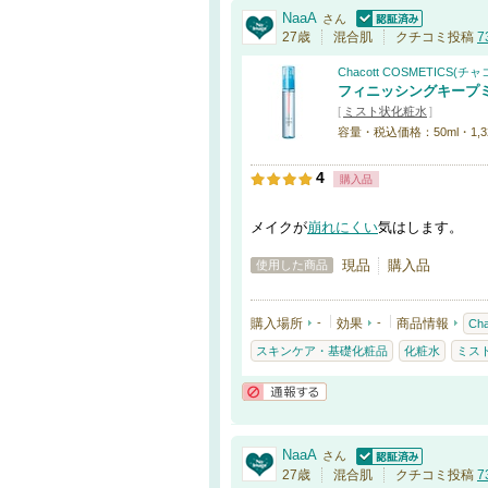
NaaA
さん
認証済
27歳
混合肌
クチコミ投稿
7
Chacott COSMETICS
フィニッシングキープミ
[
ミスト状化粧水
]
容量・税込価格：50ml・1,3
4
購入品
メイクが
崩れにくい
気はします。
現品
購入品
使用した商品
購入場所
-
効果
-
商品情報
Ch
スキンケア・基礎化粧品
化粧水
ミス
通報する
NaaA
さん
認証済
27歳
混合肌
クチコミ投稿
7