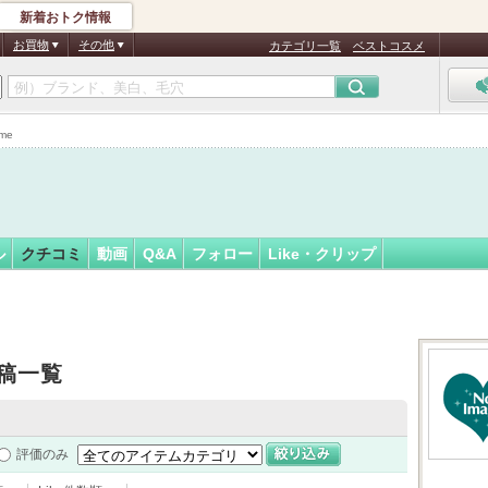
新着おトク情報
フォロー
お買物
その他
カテゴリ一覧
ベストコスメ
認
証
me
済
ル
クチコミ
動画
Q&A
フォロー
Like・クリップ
）
稿一覧
評価のみ