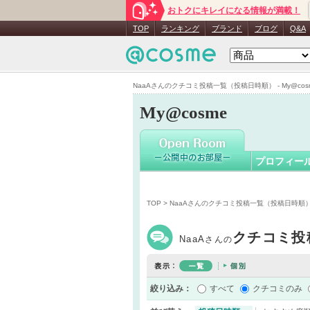
おトクにキレイになる情報が満載！
NaaA
さん
TOP
ランキング
ブランド
ブログ
Q&A
NaaAさんのクチコミ投稿一覧（投稿日時順） - My@cos
My@cosme
プロフィー
TOP
> NaaAさんのクチコミ投稿一覧（投稿日時順
クチコミ投
NaaA
さんの
絞り込み：
すべて
クチコミのみ