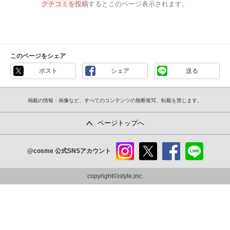
クチコミを投稿
するとこのページ表示されます。
このページをシェア
ポスト
シェア
送る
掲載の情報・画像など、すべてのコンテンツの無断複写、転載を禁じます。
ページトップへ
@cosme
公式SNSアカウント
instag
x
faceb
line
ram
ook
copyright©istyle,inc.