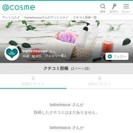
@cosme
アットコスメ
batterieasusさんのアットコスメ
クチコミ投稿一覧
batterieasus
さん
0
36歳
敏感肌
フォロー
クチコミ投稿
(1ページ目)
0
0
投稿クチコミ
Likeクチコミ
batterieasus
さんが
投稿したクチコミはまだありません。
batterieasus
さんが