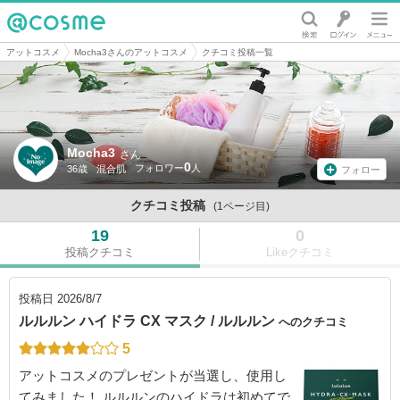
@cosme
アットコスメ
Mocha3さんのアットコスメ
クチコミ投稿一覧
Mocha3
さん
0
36歳
混合肌
フォロー
クチコミ投稿
(1ページ目)
19
0
投稿クチコミ
Likeクチコミ
投稿日
2026/8/7
ルルルン ハイドラ CX マスク / ルルルン
へのクチコミ
5
アットコスメのプレゼントが当選し、使用し
てみました！ ルルルンのハイドラは初めてで