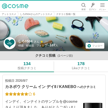
@cosme
アットコスメ
しろ0504さんのアットコスメ
クチコミ投稿一覧
しろ0504
さん
107
48歳
乾燥肌
フォロー
クチコミ投稿
(1ページ目)
134
178
投稿クチコミ
Likeクチコミ
投稿日
2026/8/7
カネボウ クリーム イン デイII / KANEBO
へのクチコミ
6
インデイ、インナイトのサンプルを@cosme
さんより頂きました。ありがとうございまし