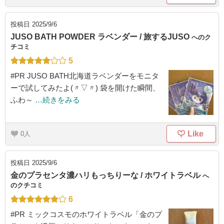
投稿日
2025/9/6
JUSO BATH POWDER ラベンダー / 旅するJUSO
へのク
チコミ
5
#PR JUSO BATH北海道ラベンダーをモニタ
ーで試してみたよ(〃▽〃) 袋を開けた瞬間、
ふわ～
…続きをみる
Like
0
投稿日
2025/9/6
金のプラセンタ濃ハリもっちりーな / ホワイトラベル
へ
のクチコミ
6
#PR ミックコスモのホワイトラベル「金のプ