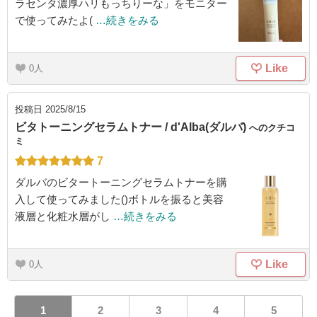
ラセンタ濃厚ハリもっちりーな」をモニター
で使ってみたよ(
…続きをみる
Like
0
投稿日
2025/8/15
ビタトーニングセラムトナー / d'Alba(ダルバ)
へのクチコ
ミ
7
ダルバのビタートーニングセラムトナーを購
入して使ってみました()ボトルを振ると美容
液層と化粧水層がし
…続きをみる
Like
0
1
2
3
4
5