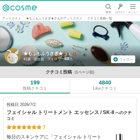
@cosme
アットコスメ
★もふもふうさぎ★さんのアットコスメ
クチコミ投稿一覧
★もふもふうさぎ★
さん
88
41歳
混合肌
フォロー
クチコミ投稿
(1ページ目)
199
4840
投稿クチコミ
Likeクチコミ
投稿日
2026/7/2
フェイシャル トリートメント エッセンス / SK-II
へのクチ
コミ
7
毎日のスキンケアに「フェイシャル トリート