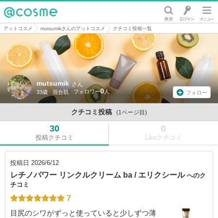
@cosme
アットコスメ
mutsumikさんのアットコスメ
クチコミ投稿一覧
mutsumik
さん
0
33歳
混合肌
フォロー
クチコミ投稿
(1ページ目)
30
0
投稿クチコミ
Likeクチコミ
投稿日
2026/6/12
レチノパワー リンクルクリーム ba / エリクシール
へのク
チコミ
7
目尻のシワがずっと使っていると少しずつ薄