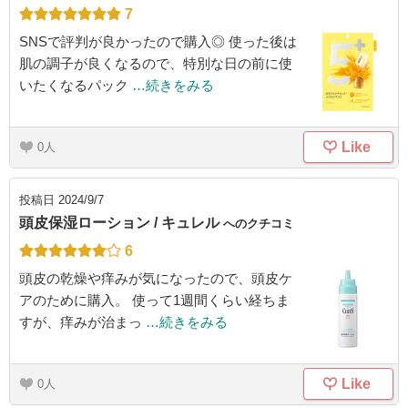
7
SNSで評判が良かったので購入◎ 使った後は
肌の調子が良くなるので、特別な日の前に使
いたくなるパック
…続きをみる
Like
0
投稿日
2024/9/7
頭皮保湿ローション / キュレル
へのクチコミ
6
頭皮の乾燥や痒みが気になったので、頭皮ケ
アのために購入。 使って1週間くらい経ちま
すが、痒みが治まっ
…続きをみる
Like
0