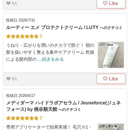
Like
0
投稿日
2026/7/31
ルーティー エメ プロテクトクリーム / LUTY
へのクチコミ
7
うねり・広がりを潤いのチカラで防ぐ！ 朝の
髪を扱いやすく整える集中ケアクリーム 乾燥
による髪内部の
…続きをみる
Like
0
投稿日
2026/6/17
メディダーマ ハイドラポアセラム / Jeuneforce(ジュネ
フォース) by 桃谷順天館
へのクチコミ
7
専用アプリケーターで効果実感！ 毛穴※1・