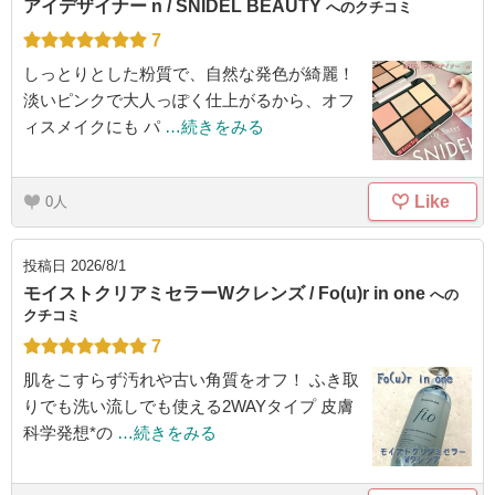
アイデザイナー n / SNIDEL BEAUTY
へのクチコミ
7
しっとりとした粉質で、自然な発色が綺麗！
淡いピンクで大人っぽく仕上がるから、オフ
ィスメイクにも パ
…続きをみる
Like
0
投稿日
2026/8/1
モイストクリアミセラーWクレンズ / Fo(u)r in one
への
クチコミ
7
肌をこすらず汚れや古い角質をオフ！ ふき取
りでも洗い流しでも使える2WAYタイプ 皮膚
科学発想*の
…続きをみる