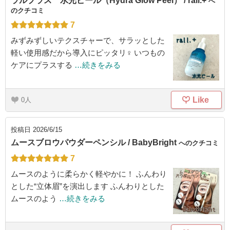
ラルプラス 水光ピール（Hydra Glow Peel） / rall.+
へ
のクチコミ
7
みずみずしいテクスチャーで、サラッとした
軽い使用感だから導入にピッタリ♀ いつもの
ケアにプラスする
…続きをみる
Like
0
投稿日
2026/6/15
ムースブロウパウダーペンシル / BabyBright
へのクチコミ
7
ムースのように柔らかく軽やかに！ ふんわり
とした“立体眉”を演出します ふんわりとした
ムースのよう
…続きをみる