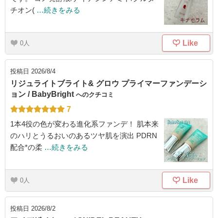
チオン(
…続きをみる
Like
0
投稿日
2026/8/4
リジュライトブライト& グロウ プライマーファンデーシ
ョン / BabyBright
へのクチコミ
7
1本4役の色が変わる進化系ファンデ！ 肌本来
のハリとうるおいのあるツヤ肌を演出 PDRN
配合*の柔
…続きをみる
Like
0
投稿日
2026/8/2