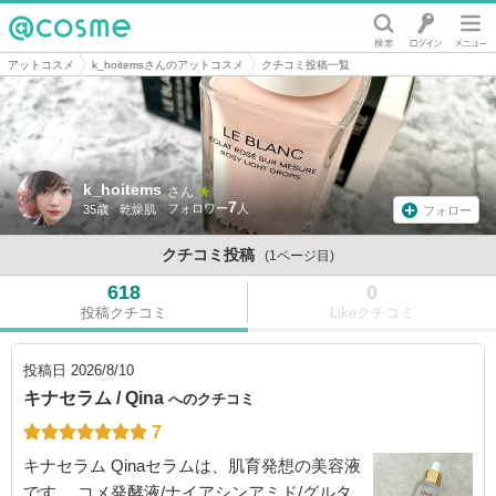
@cosme
アットコスメ
k_hoitemsさんのアットコスメ
クチコミ投稿一覧
k_hoitems
さん
7
35歳
乾燥肌
フォロー
クチコミ投稿
(1ページ目)
618
0
投稿クチコミ
Likeクチコミ
投稿日
2026/8/10
キナセラム / Qina
へのクチコミ
7
キナセラム Qinaセラムは、肌育発想の美容液
です。 コメ発酵液/ナイアシンアミド/グルタ