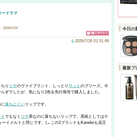
タードラマ
2026/7/24
今日の
2026/7/26 01:51:49
最新プ
っちり
ツヤ
のヴァイブラント、しっとり
マット
のブリーズ。今
からずでしたが、気になり2色を先行発売で購入しました。
のに
落ちにくい
リップです。
ット
でもなく
ツヤ
系なのに落ちないリップで、系統としてはケ
ーイメルトと同じです。(←この2ブランドもKaneboも花王