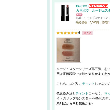
KANEBO
カネボウ ルージュス
[
口紅
・
リップスティック
]
税込価格：5,060円
発売日：
6
購入品
ルージュスターシリーズ第三弾。む
回は宣伝段階では何が売りかよくわ
こちら、ズバリ、
ティント
じゃない
色素染み込む
ティント
じゃなく、
マ
イトのリップモンスターやRMKのデュ
系列だから同じ技術かも)