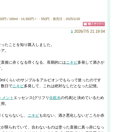
 / 160ml・14,300円 / -・550円
発売日：2025/1/18
2026/7/5 21:19:04
なったことを知り購入しました。
レア。
ア
直後に赤くなる痒くなる、長期的には
ニキビ
多発して酒さが
す。
0mlくらいのサンプルをアルビオンでもらって使ったのです
、数日で
ニキビ
多発して、これは絶対なしだとなった記憶。
トメント
エッセンス(グリフリ
化粧水
の代表)と決めているため
使用。
痒くならないし、
ニキビ
も出ない、酒さ悪化しないどころか赤
ア
が限られていて、合わないものは塗った直後に真っ赤になっ