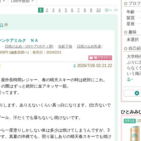
順
Like件数順
プロフ
1
2
3
4
5
6
7
8
9
10
次へ
年齢
･
髪質
･
星座
･
51
件
趣味
未選択
キンケアミルク ＮＡ
・
日焼け止め・UVケア(ボディ用)
・
化粧下地
・
日焼け止め乳液
]
自己紹
58円 (編集部調べ)
発売日：2024/2/21
大学時
ぶりに
2026/7/26 02:21:22
らなく
いう掲
る
、屋外長時間レジャー、春の晴天スキーの時は絶対にこれ。
トの際はずっと絶対に金アネッサ一筋。
買ってます。
りします。ありえないくらい真っ白になります。(仕方ないで
ひとみみ
プール、汗だくでも落ちないし焼けないです。
20
から一度塗りしかしない体は多少は焼けてしまうんですが、3
です。真夏の沖縄でも、照り返しありの晴天春スキーでも焼け