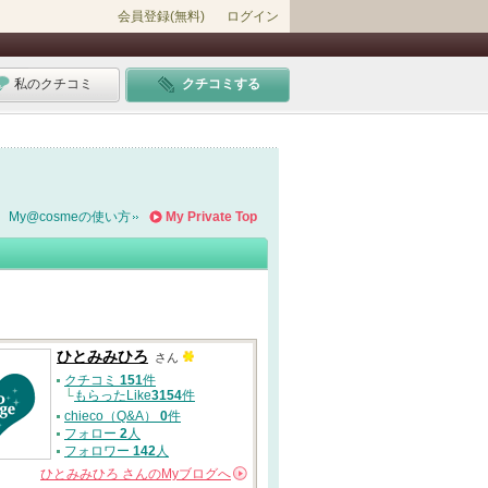
会員登録(無料)
ログイン
私のクチコミ
クチコミする
My@cosmeの使い方
My Private Top
ひとみみひろ
さん
クチコミ
151
件
└
もらったLike
3154
件
chieco（Q&A）
0
件
フォロー
2
人
フォロワー
142
人
ひとみみひろ
さんの
Myブログへ