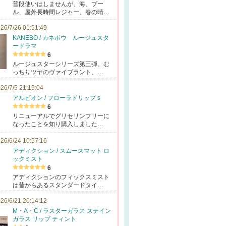
普段使いはしませんが、海、プー
ル、屋外長時間レジャー、春の晴…
26/7/26 01:51:49
KANEBO / カネボウ ルージュスタ
ードラマ
6
ルージュスターシリーズ第三弾。む
っちりツヤのヴァイブラント、…
26/7/5 21:19:04
アルビオン / フローラドリップ s
6
リニューアルでグリセリンフリーに
なったことを知り購入しました…
26/6/24 10:57:16
アディクション / スムースマット ロ
ックミスト
6
アディクションのフィックスミスト
は昔からあるスタンダードタイ…
26/6/21 20:14:12
M・A・C / ラスターガラス ステイン
ガラス リップ ティント