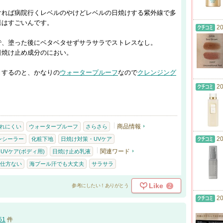
ければ病院行くレベルのやけどレベルの日焼けする紫外線で多
果はすごいんです。
20
で、塗った後にベタベタせずサラサラでストレスなし。
日焼け止め成分のにおい。
きするのと、かなりの
ウォータープルーフ
なので
クレンジング
20
商品情報
れにくい
ウォータープルーフ
さらさら
20
ンシーラー
化粧下地
日焼け対策・UVケア
関連ワード
UVケア(ボディ用)
日焼け止め乳液
仕方ない
海プール汗でも大丈夫
サラサラ
Like
2
参考にしたい！ありがとう
20
51
件