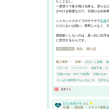
たことなし。
一度塗りで多少焼ける体も、塗らな
少やける程度なので、日焼け止め効
シャカシャカタイプのサラサラ
乳液
ただにおいは強い。香料じゃなく、
普段使いしないのは、真っ白に白浮
に苦労するからです。
現品
購入品
使用した商品
購入場所
-
効果
UVカット効果
崩
アネッサ
ベースメイク
化粧下地・コ
日焼け止め・UVケア(顔用)
日焼け止め・
やっぱり絶対焼けないのはこれ
白浮きは
通報する
ひとみみひろ
さん
41歳
混合肌
クチコミ投稿
1