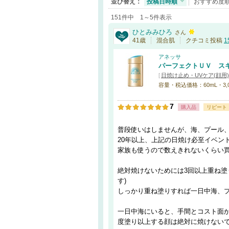
並び替え：
投稿日時順
おすすめ度
151件中 1～5件表示
ひとみみひろ
さん
41歳
混合肌
クチコミ投稿
1
アネッサ
パーフェクトＵＶ ス
[
日焼け止め・UVケア(顔用)
容量・税込価格：60mL・3,0
7
購入品
リピート
普段使いはしませんが、海、プール
20年以上、上記の日焼け必至イベン
家族も使うので数えきれないくらい
絶対焼けないためには3回以上重ね塗
す)
しっかり重ね塗りすれば一日中海、
一日中海にいると、手間とコスト面
度塗り以上する顔は絶対に焼けない