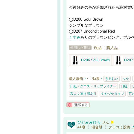
今後好みの色が追加されたら絶対買
◯D206 Soul Brown
シンプルなブラウン
◯D207 Unconditional Red
くすみ
ありのブラウンピンク。ブル
現品
購入品
使用した商品
D206 Soul Brown
D207 
購入場所
-
効果
うるおい
ツヤ
口紅・グロス・リップライナー
口紅
程よく透け感あり
ややツヤタイプ
荒
通報する
ひとみみひろ
さん
41歳
混合肌
クチコミ投稿
1