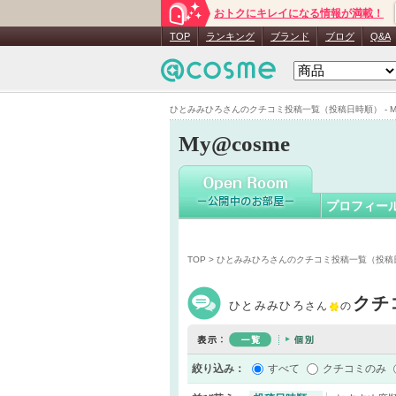
おトクにキレイになる情報が満載！
ひとみみ
TOP
ランキング
ブランド
ブログ
Q&A
ひとみみひろさんのクチコミ投稿一覧（投稿日時順） - My
My@cosme
プロフィー
TOP
> ひとみみひろさんのクチコミ投稿一覧（投稿
クチ
ひとみみひろ
さん
の
絞り込み：
すべて
クチコミのみ