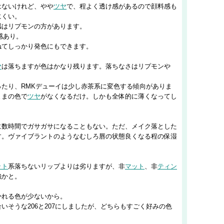
はないけれど、やや
ツヤ
で、程よく透け感があるので顔料感も
にくい。
感はリプモンの方があります。
感あり。
ねてしっかり発色にもできます。
ヤ
は落ちますが色はかなり残ります。落ちなさはリプモンや
たり、RMKデューイは少し赤茶系に変色する傾向がありま
ままの色で
ツヤ
がなくなるだけ。しかも全体的に薄くなってし
に数時間でガサガサになることもない。ただ、メイク落とした
す。ヴァイブラントのようなむしろ唇の状態良くなる程の保湿
ット
系落ちないリップよりは劣りますが、非
マット
、非
ティン
強かと。
かれる色が少ないから。
いそうな206と207にしましたが、どちらもすごく好みの色