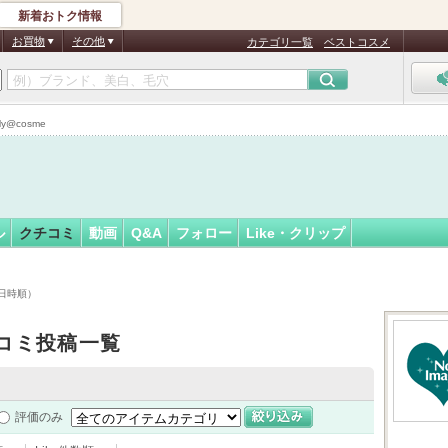
新着おトク情報
ひろ
フォロー
さん
お買物
その他
カテゴリ一覧
ベストコスメ
@cosme
ル
クチコミ
動画
Q&A
フォロー
Like・クリップ
日時順）
コミ投稿一覧
評価のみ