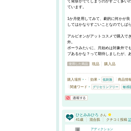
て発疹がでてしまうのがすごく多い
ています。
1か月使用してみて、劇的に何かが
してはかなりすごいことなのでしば
アルビオンがアットコスメで購入で
外。
ポーラみたいに、月始めは対象外で
プあるかな？って期待しましたが、
現品
購入品
使用した商品
購入場所
-
効果
商品情
低刺激
関連ワード
グリセリンフリー
敏感
通報する
ひとみみひろ
さん
41歳
混合肌
クチコミ投稿
1
アディクション