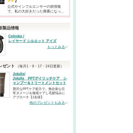
2
公式やインフルエンサーの前情報
で、私の大好きだった廃番になっ…
新製品情報
Celvoke /
レイヤード シルエット アイズ
もっとみる
レゼント
（毎月1・9・17・24日更新）
JoluXe/
JoluXe PPTデイリッチケア シ
ャンプー＆トリートメントセット
贅沢なPPTケア処方で、無自覚な日
常ダメージを徹底ケアし毛髪悩みに
アプローチ【1名様】
他のプレゼントもみる