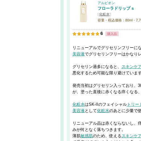
アルビオン
フローラドリップ s
[
化粧水
]
容量・税込価格：80ml・7,700円
6
購入品
リニューアルでグリセリンフリーに
美容液
でグリセリンフリーはかなり
グリセリン過多になると、
スキンケ
悪化するため可能な限り避けていま
発売当初はグリセリン入っており、3
が、塗った直後に赤くなる痒くなる
化粧水
はSK-IIのフェイシャル
トリー
美容液
として
化粧水
のあとに少量で
リニューアル品は赤くならないし、
みが何となく落ちつきます。
薄肌
敏感肌
のため、使える
スキンケ