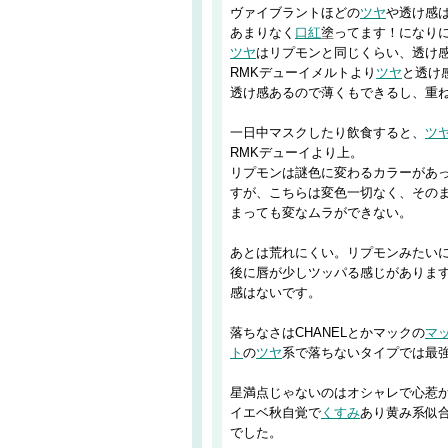
ヴァイブラントほどの
ツヤ
や透け感
あまりなく
口紅
塗ってます！になり
ツヤ
はリプモンと同じくらい、透け
RMKデューイメルトより
ツヤ
と透け
透け感あるので薄くもできるし、重
一日中マスクしたり飲食すると、
ツ
RMKデューイより上。
リプモンは謎色に変わるカラーがあっ
すが、こちらは変色一切なく、その
まっても変なムラができない。
あとは荒れにくい。リプモンみたい
後に唇が少しツッパる感じがありま
感はないです。
落ちなさはCHANELとかマックの
マ
ト
の
ツヤ
系で落ちないタイプでは最
星満点じゃないのはオシャレで心惹
イエベ秋自覚で
くすみ
あり黄み系似合
でした。