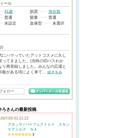
→
ィール
･･
41歳
肌質
･･･
混合肌
･･
普通
髪量
･･･
普通
･･
未設定
血液型
･･･
未選択
介
代にハマっていたアットコスメに久し
戻ってきました。(当時のIDパスわか
なり再登録しました。みんなの広場と
示板がある頃によく来て…
続きをみ
フォロー
ひろさんの最新投稿
26/7/26 02:21:22
アネッサ / パーフェクトＵＶ スキン
ケアミルク ＮＡ
7