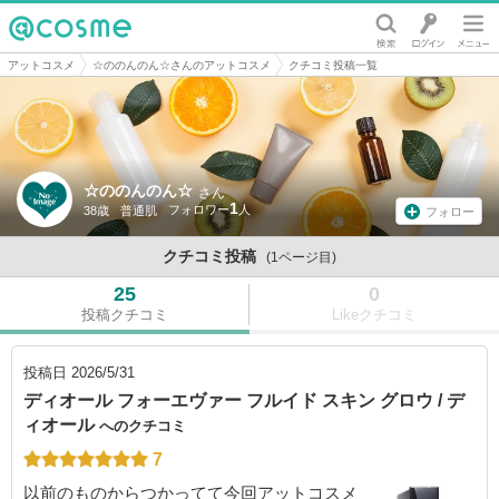
@cosme
アットコスメ
☆ののんのん☆さんのアットコスメ
クチコミ投稿一覧
☆ののんのん☆
さん
1
38歳
普通肌
フォロー
クチコミ投稿
(1ページ目)
25
0
投稿クチコミ
Likeクチコミ
投稿日
2026/5/31
ディオール フォーエヴァー フルイド スキン グロウ / デ
ィオール
へのクチコミ
7
以前のものからつかってて今回アットコスメ