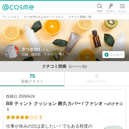
@cosme
アットコスメ
さつき501さんのアットコスメ
クチコミ投稿一覧
さつき501
さん
0
33歳
脂性肌
フォロー
クチコミ投稿
(1ページ目)
75
0
投稿クチコミ
Likeクチコミ
投稿日
2026/6/24
BB ティント クッション 耐久カバー / ファシオ
へのクチコ
ミ
5
仕事が休みの日は楽したい！でもある程度の