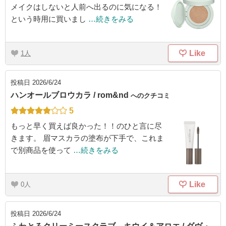
メイクはしないと人前へ出るのに気になる！
という時用に買いまし
…続きをみる
Like
1
投稿日
2026/6/24
ハンオールブロウカラ / rom&nd
へのクチコミ
5
もっと早く買えば良かった！！のひと言に尽
きます。 眉マスカラの塗布が下手で、これま
で別商品を使って
…続きをみる
Like
0
投稿日
2026/6/24