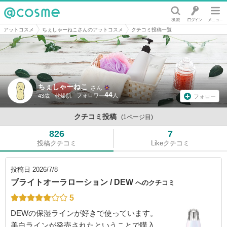
@cosme
アットコスメ
ちぇしゃーねこさんのアットコスメ
クチコミ投稿一覧
ちぇしゃーねこ
さん
44
43歳
乾燥肌
フォロー
クチコミ投稿
(1ページ目)
826
7
投稿クチコミ
Likeクチコミ
投稿日
2026/7/8
ブライトオーラローション / DEW
へのクチコミ
5
DEWの保湿ラインが好きで使っています。
美白ラインが発売されたということで購入。