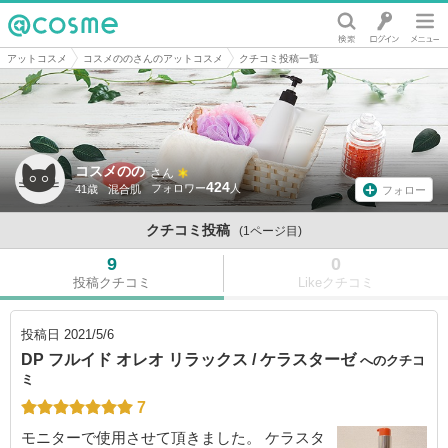
@cosme
アットコスメ
コスメののさんのアットコスメ
クチコミ投稿一覧
コスメのの
さん
424
41歳
混合肌
フォロー
クチコミ投稿
(1ページ目)
9
0
投稿クチコミ
Likeクチコミ
投稿日
2021/5/6
DP フルイド オレオ リラックス / ケラスターゼ
へのクチコ
ミ
7
モニターで使用させて頂きました。 ケラスタ