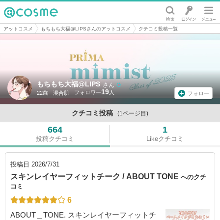
@cosme
アットコスメ
もちもち大福@LIPSさんのアットコスメ
クチコミ投稿一覧
もちもち大福@LIPS
さん
19
22歳
混合肌
フォロー
クチコミ投稿
(1ページ目)
664
1
投稿クチコミ
Likeクチコミ
投稿日
2026/7/31
スキンレイヤーフィットチーク / ABOUT TONE
へのクチ
コミ
6
ABOUT＿TONE. スキンレイヤーフィットチ