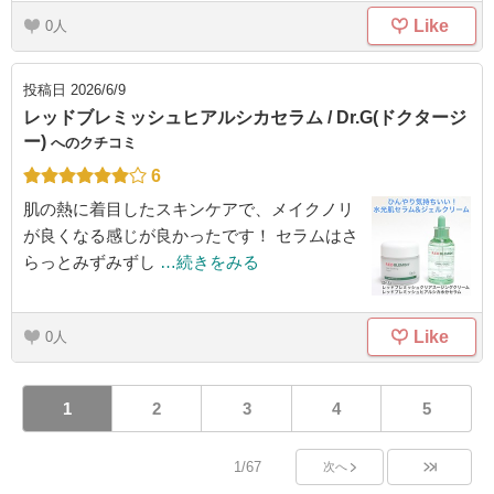
Like
0
投稿日
2026/6/9
レッドブレミッシュヒアルシカセラム / Dr.G(ドクタージ
ー)
へのクチコミ
6
肌の熱に着目したスキンケアで、メイクノリ
が良くなる感じが良かったです！ セラムはさ
らっとみずみずし
…続きをみる
Like
0
1
2
3
4
5
1/67
次へ