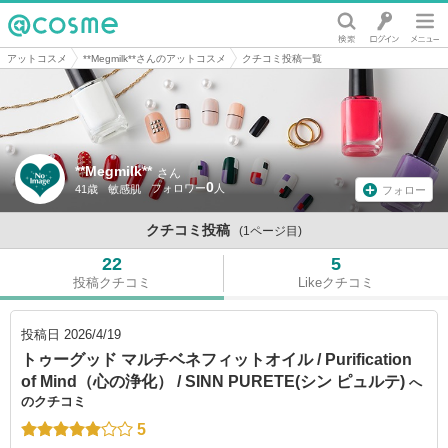
@cosme
アットコスメ
**Megmilk**さんのアットコスメ
クチコミ投稿一覧
**Megmilk**
さん
0
41歳
敏感肌
フォロー
クチコミ投稿
(1ページ目)
22
5
投稿クチコミ
Likeクチコミ
投稿日
2026/4/19
トゥーグッド マルチベネフィットオイル / Purification
of Mind（心の浄化） / SINN PURETE(シン ピュルテ)
へ
のクチコミ
5