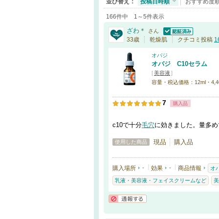
並び替え：
投稿日時順
おすすめ度
166件中 1～5件表示
ざわ＊
さん
認証済
33歳
乾燥肌
クチコミ投稿
1
オバジ
オバジ C10セラム
[
美容液
]
容量・税込価格：12ml・4,400
7
購入品
c10で十分
毛穴
に効きました。量多め
現品
購入品
使用した商品
購入場所
-
効果
-
商品情報
オ
乳液・美容液・フェイスクリームなど
美
通報する