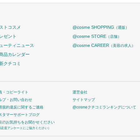
ストコスメ
@cosme SHOPPING
（通販）
レゼント
@cosme STORE
（店舗）
ューティニュース
@cosme CAREER
（美容の求人）
商品カレンダー
新クチコミ
責・コピーライト
運営会社
ルプ・お問い合わせ
サイトマップ
用規約違反に関するご連絡
@cosmeクチコミランキングについて
スタマーサポートブログ
在のお気持ちをお聞かせください
満足度アンケートにご協力ください）