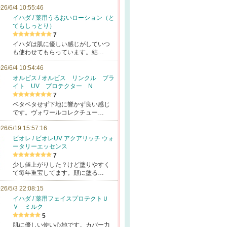
26/6/4 10:55:46
イハダ / 薬用うるおいローション（と
てもしっとり）
7
イハダは肌に優しい感じがしていつ
も使わせてもらっています。結…
26/6/4 10:54:46
オルビス / オルビス リンクル ブラ
イト UV プロテクター N
7
ベタベタせず下地に響かず良い感じ
です。ヴォワールコレクチュー…
26/5/19 15:57:16
ビオレ / ビオレUV アクアリッチ ウォ
ータリーエッセンス
7
少し値上がりした？けど塗りやすく
て毎年重宝してます。顔に塗る…
26/5/3 22:08:15
イハダ / 薬用フェイスプロテクトＵ
Ｖ ミルク
5
肌に優しい使い心地です。カバー力