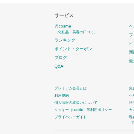
サービス
@cosme
ベ
（化粧品・美容の口コミ）
プ
ランキング
ビ
ポイント・クーポン
新
ブログ
最
Q&A
プレミアム会員とは
免
利用規約
ヘ
個人情報の取扱いについて
利
クッキー（cookie）等利用ポリシー
カ
プライバシーガイド
現
（