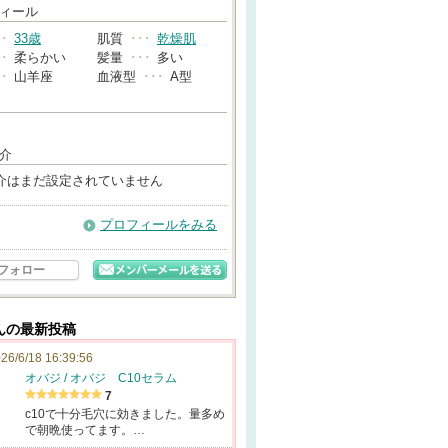
→
ィール
･･
33歳
肌質
･･･
乾燥肌
･･
柔らかい
髪量
･･･
多い
･･
山羊座
血液型
･･･
A型
介
介はまだ設定されていません
プロフィールをみる
フォロー
んの最新投稿
26/6/18 16:39:56
オバジ / オバジ C10セラム
7
c10で十分毛穴に効きました。量多め
で朝晩使ってます。…