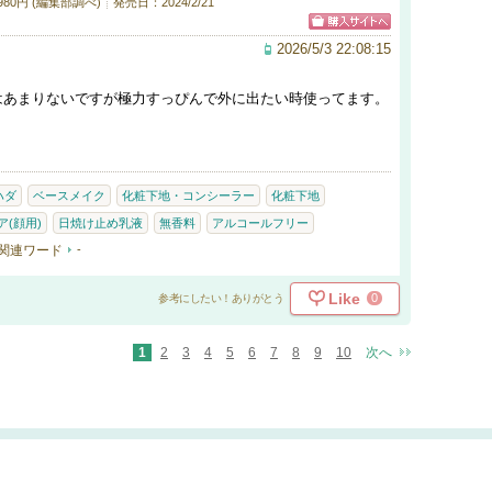
80円 (編集部調べ)
発売日：2024/2/21
2026/5/3 22:08:15
はあまりないですが極力すっぴんで外に出たい時使ってます。
ハダ
ベースメイク
化粧下地・コンシーラー
化粧下地
(顔用)
日焼け止め乳液
無香料
アルコールフリー
関連ワード
-
Like
0
参考にしたい！ありがとう
1
2
3
4
5
6
7
8
9
10
次へ