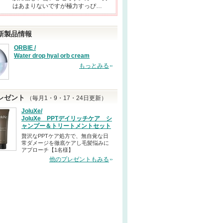
はあまりないですが極力すっぴ…
新製品情報
ORBIE /
Water drop hyal orb cream
もっとみる
レゼント
（毎月1・9・17・24日更新）
JoluXe/
JoluXe PPTデイリッチケア シ
ャンプー＆トリートメントセット
贅沢なPPTケア処方で、無自覚な日
常ダメージを徹底ケアし毛髪悩みに
アプローチ【1名様】
他のプレゼントもみる