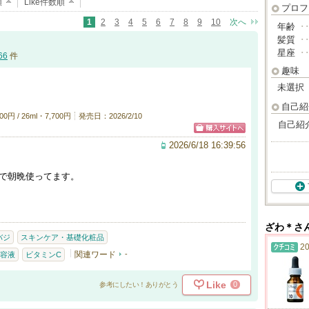
順
Like件数順
プロフ
1
2
3
4
5
6
7
8
9
10
次へ
年齢
･
髪質
･
星座
･
66
件
趣味
未選択
自己紹
円 / 26ml・7,700円
発売日：2026/2/10
自己紹
2026/6/18 16:39:56
で朝晩使ってます。
ざわ＊さ
バジ
スキンケア・基礎化粧品
20
関連ワード
-
容液
ビタミンC
Like
0
参考にしたい！ありがとう