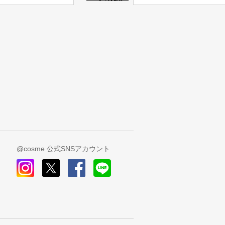
@cosme 公式SNSアカウント
instagram
x
facebook
line