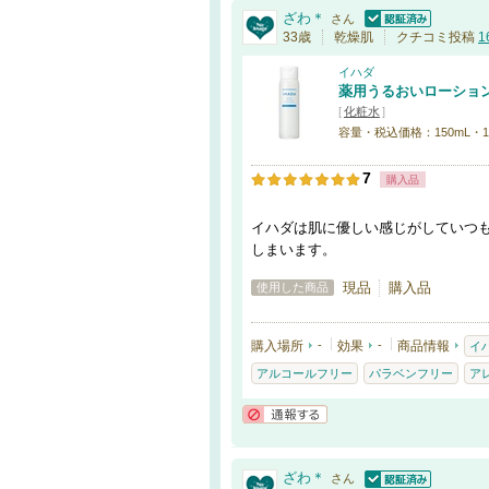
ざわ＊
さん
認証済
33歳
乾燥肌
クチコミ投稿
1
イハダ
薬用うるおいローショ
[
化粧水
]
容量・税込価格：150mL・1,32
7
購入品
イハダは肌に優しい感じがしていつ
しまいます。
現品
購入品
使用した商品
購入場所
-
効果
-
商品情報
イ
アルコールフリー
パラベンフリー
ア
通報する
ざわ＊
さん