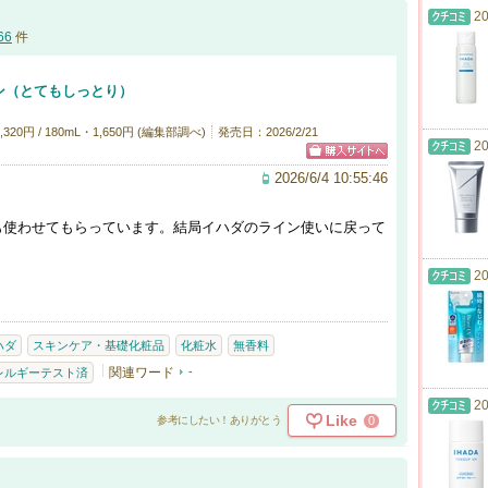
20
66
件
ン（とてもしっとり）
0円 / 180mL・1,650円 (編集部調べ)
発売日：2026/2/21
20
2026/6/4 10:55:46
も使わせてもらっています。結局イハダのライン使いに戻って
20
ハダ
スキンケア・基礎化粧品
化粧水
無香料
関連ワード
-
レルギーテスト済
20
Like
0
参考にしたい！ありがとう