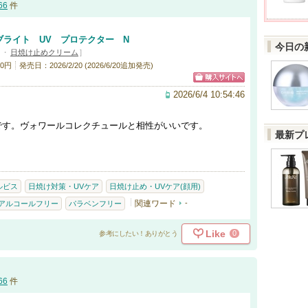
66
件
ライト UV プロテクター N
今日の
・
日焼け止めクリーム
]
0円
発売日：2026/2/20 (2026/6/20追加発売)
2026/6/4 10:54:46
です。ヴォワールコレクチュールと相性がいいです。
最新プ
ルビス
日焼け対策・UVケア
日焼け止め・UVケア(顔用)
関連ワード
-
アルコールフリー
パラベンフリー
Like
0
参考にしたい！ありがとう
66
件