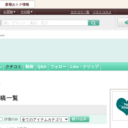
新着おトク情報
フォロー
お買物
その他
カテゴリ一覧
ベストコスメ
認
証
me
済
ル
クチコミ
動画
Q&A
フォロー
Like・クリップ
）
投稿一覧
評価のみ