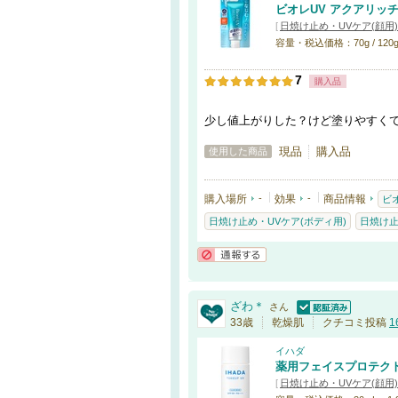
ビオレUV アクアリッ
[
日焼け止め・UVケア(顔用)
容量・税込価格：70g / 120
7
購入品
少し値上がりした？けど塗りやすく
現品
購入品
使用した商品
購入場所
-
効果
-
商品情報
ビ
日焼け止め・UVケア(ボディ用)
日焼け
通報する
ざわ＊
さん
認証済
33歳
乾燥肌
クチコミ投稿
1
イハダ
薬用フェイスプロテク
[
日焼け止め・UVケア(顔用)