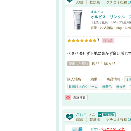
認証済
33歳
乾燥肌
クチコミ投稿
1
オルビス
オルビス リンクル ブ
[
日焼け止め・UVケア(顔用)
容量・税込価格：50g・3,85
7
購入品
ベタベタせず下地に響かず良い感じ
現品
購入品
使用した商品
購入場所
-
効果
-
商品情報
オ
日焼け止めクリーム
無着色
無香料
通報する
ざわ＊
さん
認証済
33歳
乾燥肌
クチコミ投稿
1
ビオレ