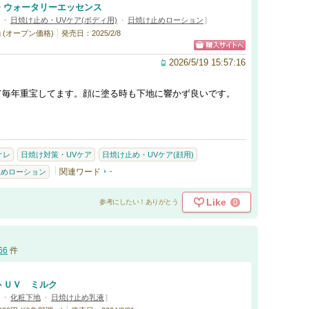
チ ウォータリーエッセンス
・
日焼け止め・UVケア(ボディ用)
・
日焼け止めローション
]
g (オープン価格)
発売日：2025/2/8
2026/5/19 15:57:16
て毎年重宝してます。顔に塗る時も下地に響かず良いです。
オレ
日焼け対策・UVケア
日焼け止め・UVケア(顔用)
関連ワード
-
止めローション
Like
0
参考にしたい！ありがとう
66
件
トＵＶ ミルク
・
化粧下地
・
日焼け止め乳液
]