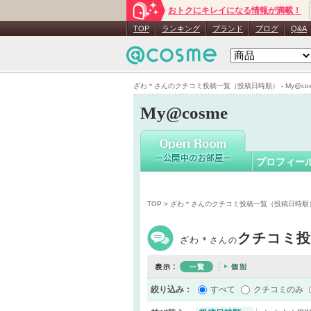
おトクにキレイになる情報が満載！
ざわ＊
さん
TOP
ランキング
ブランド
ブログ
Q&A
ざわ＊さんのクチコミ投稿一覧（投稿日時順） - My@cos
My@cosme
プロフィー
TOP
> ざわ＊さんのクチコミ投稿一覧（投稿日時順
クチコミ
ざわ＊
さんの
絞り込み：
すべて
クチコミのみ