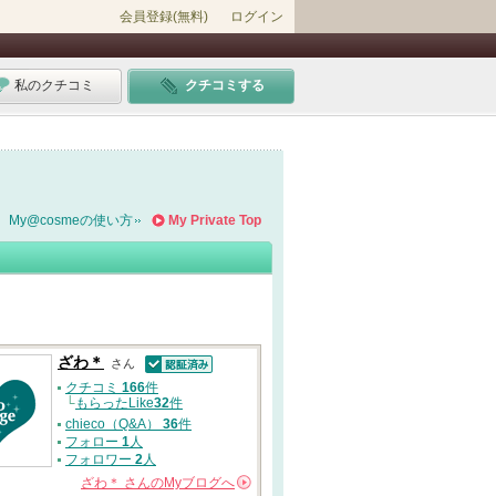
会員登録(無料)
ログイン
私のクチコミ
クチコミする
My@cosmeの使い方
My Private Top
ざわ＊
さん
認証済
クチコミ
166
件
└
もらったLike
32
件
chieco（Q&A）
36
件
フォロー
1
人
フォロワー
2
人
ざわ＊
さんの
Myブログへ