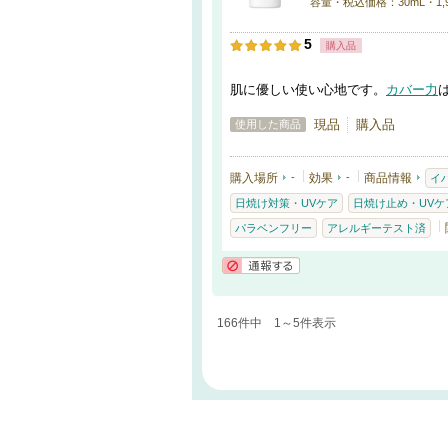
容量・税込価格：30mL・1,9
5
購入品
肌に優しい使い心地です。
カバー力
現品
購入品
使用した商品
購入場所
-
効果
-
商品情報
イ
日焼け対策・UVケア
日焼け止め・UVケア
パラベンフリー
アレルギーテスト済
通報する
166件中 1～5件表示