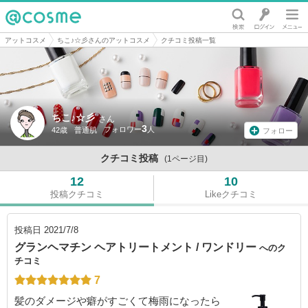
@cosme
アットコスメ
ちこ♪☆彡さんのアットコスメ
クチコミ投稿一覧
ちこ♪☆彡
さん
3
42歳
普通肌
フォロー
クチコミ投稿
(1ページ目)
12
10
投稿クチコミ
Likeクチコミ
投稿日
2021/7/8
グランヘマチン ヘアトリートメント / ワンドリー
へのク
チコミ
7
髪のダメージや癖がすごくて梅雨になったら