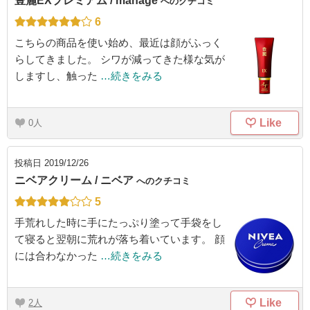
豊麗EXプレミアム / manage
へのクチコミ
6
こちらの商品を使い始め、最近は顔がふっく
らしてきました。 シワが減ってきた様な気が
しますし、触った
…続きをみる
Like
0
投稿日
2019/12/26
ニベアクリーム / ニベア
へのクチコミ
5
手荒れした時に手にたっぷり塗って手袋をし
て寝ると翌朝に荒れが落ち着いています。 顔
には合わなかった
…続きをみる
Like
2