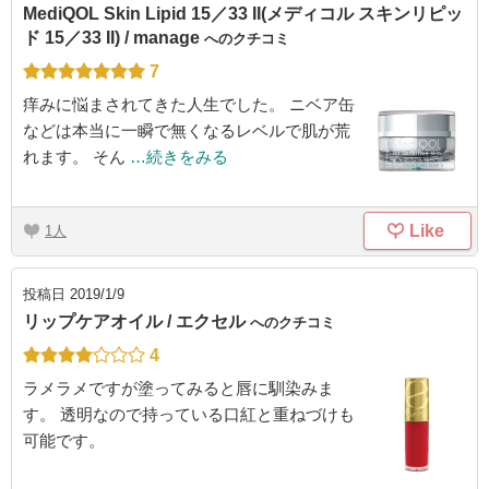
MediQOL Skin Lipid 15／33 II(メディコル スキンリピッ
ド 15／33 II) / manage
へのクチコミ
7
痒みに悩まされてきた人生でした。 ニベア缶
などは本当に一瞬で無くなるレベルで肌が荒
れます。 そん
…続きをみる
Like
1
投稿日
2019/1/9
リップケアオイル / エクセル
へのクチコミ
4
ラメラメですが塗ってみると唇に馴染みま
す。 透明なので持っている口紅と重ねづけも
可能です。