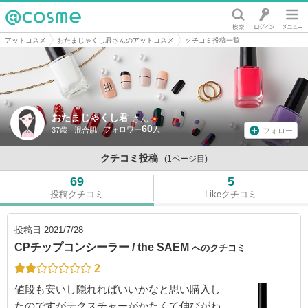
@cosme
アットコスメ
おたまじゃくし君さんのアットコスメ
クチコミ投稿一覧
おたまじゃくし君
さん
60
37歳
混合肌
フォロー
クチコミ投稿
(1ページ目)
69
5
投稿クチコミ
Likeクチコミ
投稿日
2021/7/28
CPチップコンシーラー / the SAEM
へのクチコミ
2
値段も安いし隠れればいいかなと思い購入し
たのですがテクスチャーがかたくて伸びがわ