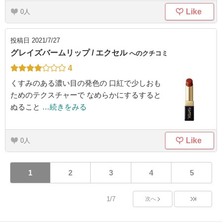
Like
0
投稿日
2021/7/27
グレイズバームリップ / エクセル
へのクチコミ
4
くすみのある濃い目の発色の 口紅で少しおも
ためのテクスチャーで なめらかにするすると
ぬること
…続きをみる
Like
0
1
2
3
4
5
1/7
次へ