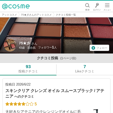
@cosme
アットコスメ
75★彡さんのアットコスメ
クチコミ投稿一覧
75★彡
さん
1
43歳
混合肌
フォロー
クチコミ投稿
(1ページ目)
93
7
投稿クチコミ
Likeクチコミ
投稿日
2026/6/22
スキンクリア クレンズ オイル スムースブラック / アテ
ニア
へのクチコミ
5
大好きなアテニアのクレンジングオイルに毛