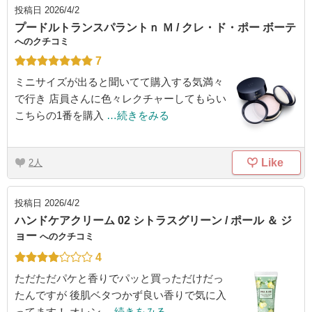
投稿日
2026/4/2
プードルトランスパラントｎ Ｍ / クレ・ド・ポー ボーテ
へのクチコミ
7
ミニサイズが出ると聞いてて購入する気満々
で行き 店員さんに色々レクチャーしてもらい
こちらの1番を購入
…続きをみる
Like
2
投稿日
2026/4/2
ハンドケアクリーム 02 シトラスグリーン / ポール ＆ ジ
ョー
へのクチコミ
4
ただただパケと香りでパッと買っただけだっ
たんですが 後肌ベタつかず良い香りで気に入
ってます！ オレン
…続きをみる