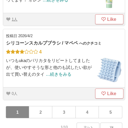
Like
1
投稿日
2026/4/2
シリコーンスカルプブラシ / マペペ
へのクチコミ
4
いつもukaのバリカタをリピートしてました
が、使いやすそうな形と他のも試したい欲が
出て買い替えのタイ
…続きをみる
Like
0
1
2
3
4
5
1/10
次へ