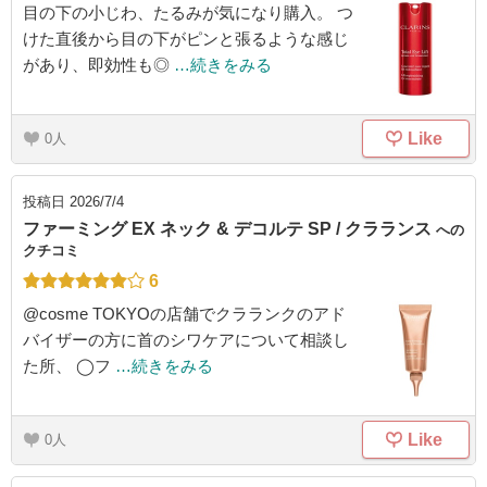
目の下の小じわ、たるみが気になり購入。 つ
けた直後から目の下がピンと張るような感じ
があり、即効性も◎
…続きをみる
Like
0
投稿日
2026/7/4
ファーミング EX ネック & デコルテ SP / クラランス
への
クチコミ
6
@cosme TOKYOの店舗でクラランクのアド
バイザーの方に首のシワケアについて相談し
た所、 ◯フ
…続きをみる
Like
0