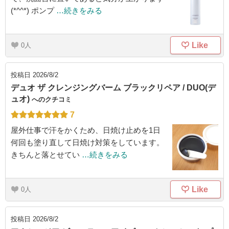
(*^^*) ポンプ
…続きをみる
Like
0
投稿日
2026/8/2
デュオ ザ クレンジングバーム ブラックリペア / DUO(デ
ュオ)
へのクチコミ
7
屋外仕事で汗をかくため、日焼け止めを1日
何回も塗り直して日焼け対策をしています。
きちんと落とせてい
…続きをみる
Like
0
投稿日
2026/8/2