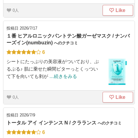
Like
0
投稿日
2026/7/17
１番 ヒアルロニックパントテン酸ガーゼマスク / ナンバ
ーズイン(numbuzin)
へのクチコミ
6
シートにたっぷりの美容液がついており、ぷ
るぷる♪ 肌に乗せた瞬間ピターっとくっつい
て下を向いても剥が
…続きをみる
Like
0
投稿日
2026/7/9
トータル アイ インテンス N / クラランス
へのクチコミ
6