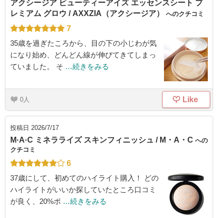
アクシージア ビューティーアイズ エッセンスシート プ
レミアム グロウ / AXXZIA（アクシージア）
へのクチコミ
7
35歳を過ぎたころから、目の下の小じわが気
になり始め、どんどん線が伸びてきてしまっ
ていました。 そ
…続きをみる
Like
0
投稿日
2026/7/17
M·A·C ミネラライズ スキンフィニッシュ / M・A・C
への
クチコミ
6
37歳にして、初めてのハイライト購入！ どの
ハイライトがいいか探していたところ口コミ
が良く、20%ポ
…続きをみる