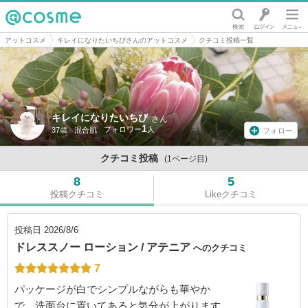
@cosme
アットコスメ
キレイになりたいちびさんのアットコスメ
クチコミ投稿一覧
キレイになりたいちび
さん
1
37歳
混合肌
フォロー
クチコミ投稿
(1ページ目)
8
5
投稿クチコミ
Likeクチコミ
投稿日
2026/8/6
ドレススノー ローション / アテニア
へのクチコミ
7
パッケージが白でシンプルながらも華やか
で、洗面台に置いてあると気分が上がります