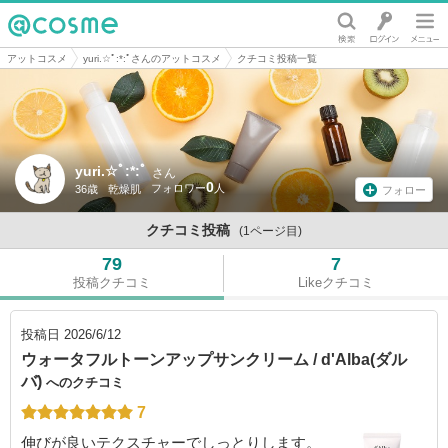
@cosme
アットコスメ
yuri.☆ﾟ:*:ﾟさんのアットコスメ
クチコミ投稿一覧
yuri.☆ﾟ:*:ﾟ
さん
0
36歳
乾燥肌
フォロー
クチコミ投稿
(1ページ目)
79
7
投稿クチコミ
Likeクチコミ
投稿日
2026/6/12
ウォータフルトーンアップサンクリーム / d'Alba(ダル
バ)
へのクチコミ
7
伸びが良いテクスチャーでしっとりします。