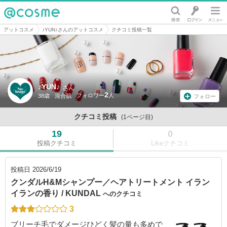
@cosme
アットコスメ
♪YUN♪さんのアットコスメ
クチコミ投稿一覧
♪YUN♪
さん
2
38歳
混合肌
フォロー
クチコミ投稿
(1ページ目)
19
0
投稿クチコミ
Likeクチコミ
投稿日
2026/6/19
クンダルH&Mシャンプー／ヘアトリートメント イラン
イランの香り / KUNDAL
へのクチコミ
3
ブリーチ毛でダメージひどく髪の量も多めで