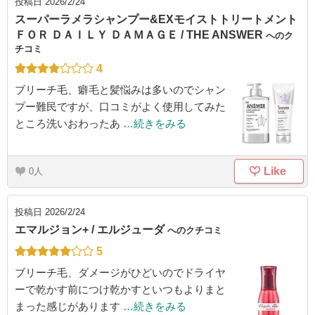
投稿日
2026/2/24
スーパーラメラシャンプー&EXモイストトリートメント
ＦＯＲ ＤＡＩＬＹ ＤＡＭＡＧＥ / THE ANSWER
へのク
チコミ
4
ブリーチ毛、癖毛と髪悩みは多いのでシャン
プー難民ですが、口コミがよく使用してみた
ところ洗いおわったあ
…続きをみる
Like
0
投稿日
2026/2/24
エマルジョン+ / エルジューダ
へのクチコミ
5
ブリーチ毛、ダメージがひどいのでドライヤ
ーで乾かす前につけ乾かすといつもよりまと
まった感じがあります
…続きをみる