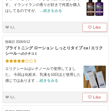
す。 イランイランの香りが好きで何度か購入
はしてるのですが、
…続きをみる
Like
0
投稿日
2026/5/12
ブライトニング ローション しっとりタイプ ca / エリク
シール
へのクチコミ
5
エリクシールはレチノールで使用してまし
た。 今回は化粧水、乳液を10日ほど使用した
感じではあります
…続きをみる
Like
0