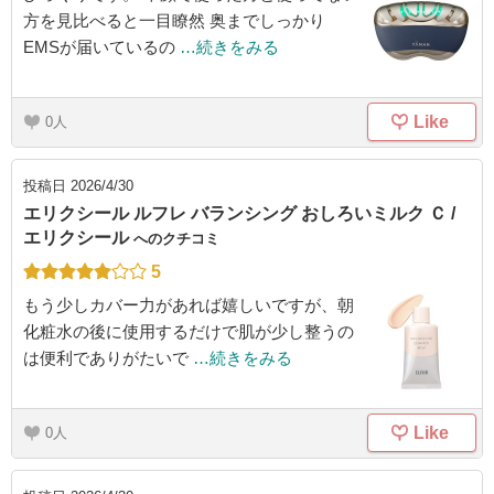
方を見比べると一目瞭然 奥までしっかり
EMSが届いているの
…続きをみる
Like
0
投稿日
2026/4/30
エリクシール ルフレ バランシング おしろいミルク Ｃ /
エリクシール
へのクチコミ
5
もう少しカバー力があれば嬉しいですが、朝
化粧水の後に使用するだけで肌が少し整うの
は便利でありがたいで
…続きをみる
Like
0