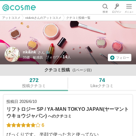
@cosme
アットコスメ
nk&nkさんのアットコスメ
クチコミ投稿一覧
nk&nk
さん
14
33歳
敏感肌
フォロー
クチコミ投稿
(1ページ目)
272
74
投稿クチコミ
Likeクチコミ
投稿日
2026/6/10
リフトロジー SP / YA-MAN TOKYO JAPAN(ヤーマント
ウキョウジャパン)
へのクチコミ
6
びっくりです。 半顔で使った方と使ってない