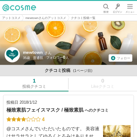
@cosme
アットコスメ
mewtownさんのアットコスメ
クチコミ投稿一覧
mewtown
さん
0
35歳
普通肌
フォロー
クチコミ投稿
(1ページ目)
1
0
投稿クチコミ
Likeクチコミ
投稿日
2018/1/12
極致素肌フェイスマスク / 極致素肌
へのクチコミ
4
@コスメさんでいただいたものです。 美容液
はサラサラとしてゆるくとろみはありませ