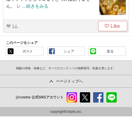
ん。 シ
…続きをみる
Like
1
このページをシェア
ポスト
シェア
送る
掲載の情報・画像など、すべてのコンテンツの無断複写、転載を禁じます。
ページトップへ
@cosme
公式SNSアカウント
instag
x
faceb
line
ram
ook
copyright©istyle,inc.