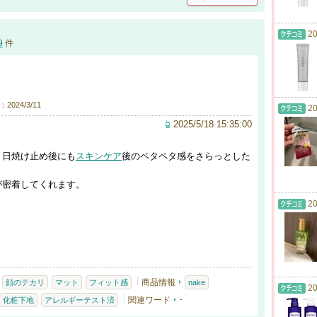
20
9
件
2024/3/11
20
2025/5/18 15:35:00
。日焼け止め後にも
スキンケア
後のペタペタ感をさらっとした
が密着してくれます。
20
商品情報
顔のテカリ
マット
フィット感
nake
20
関連ワード
-
化粧下地
アレルギーテスト済