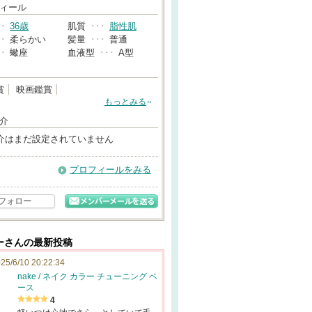
→
ィール
･･
36歳
肌質
･･･
脂性肌
･･
柔らかい
髪量
･･･
普通
･･
蠍座
血液型
･･･
A型
賞
映画鑑賞
もっとみる
介
介はまだ設定されていません
プロフィールをみる
フォロー
ーさんの最新投稿
25/6/10 20:22:34
nake / ネイク カラー チューニング ベ
ース
4