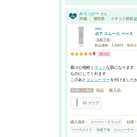
通報する
みろっひー
さん
35歳
脂性肌
クチコミ投稿
8
nake
ポア スムース ベース
[
化粧下地
]
税込価格：1,430円
発売日：
5
購入品
着け心地軽く
マット
な肌になります
ものにしてくれます
このあと
コンシーラー
を付けました
現品
購入品
使用した商品
01 クリア
購入場所
効果
スーパー・ドラッグ
ベースメイク
化粧下地・コンシーラー