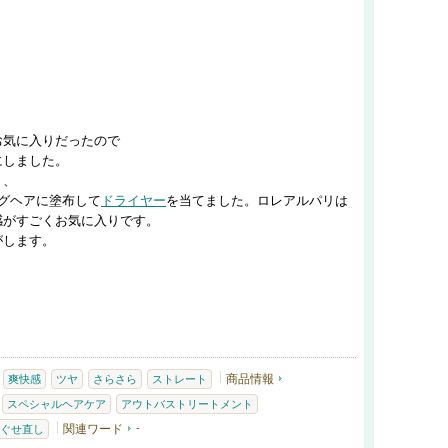
お気に入りだったので
にしました。
く、
グヘアに塗布して
ドライヤー
を当てました。ロレアルパリは
感がすごくお気に入りです。
がします。
商品情報
爽快感
ツヤ
さらさら
ストレート
スペシャルヘアケア
アウトバストリートメント
関連ワード
-
ぐせ直し