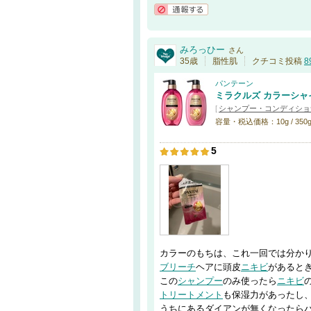
通報する
みろっひー
さん
35歳
脂性肌
クチコミ投稿
8
パンテーン
ミラクルズ カラーシャ
[
シャンプー・コンディショ
容量・税込価格：10g / 350g
5
カラーのもちは、これ一回では分か
ブリーチ
ヘアに頭皮
ニキビ
があると
この
シャンプー
のみ使ったら
ニキビ
トリートメント
も保湿力があったし
うちにあるダイアンが無くなったら