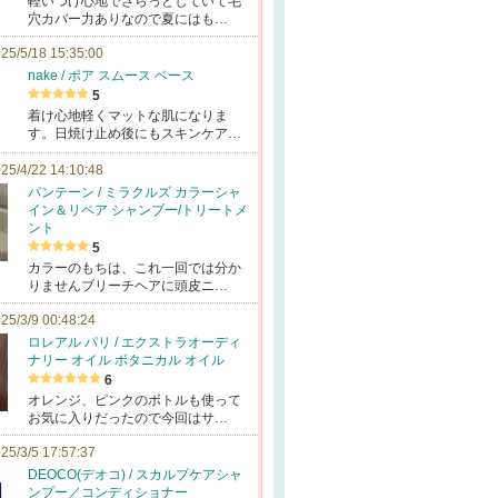
軽いつけ心地でさらっとしていて毛
穴カバー力ありなので夏にはも…
25/5/18 15:35:00
nake / ポア スムース ベース
5
着け心地軽くマットな肌になりま
す。日焼け止め後にもスキンケア…
25/4/22 14:10:48
パンテーン / ミラクルズ カラーシャ
イン＆リペア シャンプー/トリートメ
ント
5
カラーのもちは、これ一回では分か
りませんブリーチヘアに頭皮ニ…
25/3/9 00:48:24
ロレアル パリ / エクストラオーディ
ナリー オイル ボタニカル オイル
6
オレンジ、ピンクのボトルも使って
お気に入りだったので今回はサ…
25/3/5 17:57:37
DEOCO(デオコ) / スカルプケアシャ
ンプー／コンディショナー