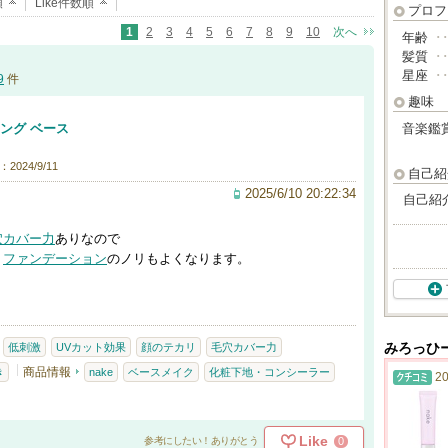
順
Like件数順
プロフ
1
2
3
4
5
6
7
8
9
10
次へ
年齢
･
髪質
･
星座
･
9
件
趣味
ング ベース
音楽鑑
2024/9/11
自己紹
2025/6/10 20:22:34
自己紹
穴カバー力
ありなので
。
ファンデーション
のノリもよくなります。
低刺激
UVカット効果
顔のテカリ
毛穴カバー力
みろっひ
商品情報
き
nake
ベースメイク
化粧下地・コンシーラー
20
Like
0
参考にしたい！ありがとう