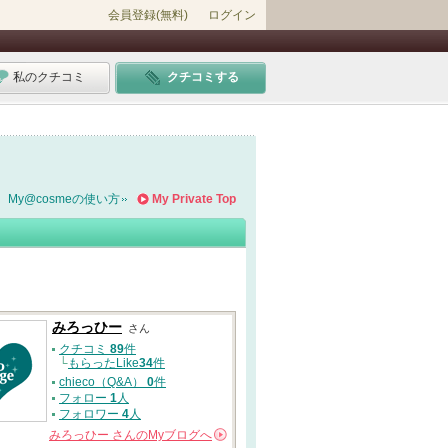
会員登録(無料)
ログイン
私のクチコミ
クチコミする
My@cosmeの使い方
My Private Top
みろっひー
さん
クチコミ
89
件
└
もらったLike
34
件
chieco（Q&A）
0
件
フォロー
1
人
フォロワー
4
人
みろっひー
さんの
Myブログへ