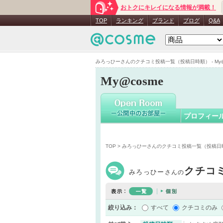
おトクにキレイになる情報が満載！
みろっひ
TOP
ランキング
ブランド
ブログ
Q&A
みろっひーさんのクチコミ投稿一覧（投稿日時順） - My@
My@cosme
プロフィー
TOP
> みろっひーさんのクチコミ投稿一覧（投稿日
クチコ
みろっひー
さんの
絞り込み：
すべて
クチコミのみ