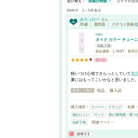
並び替え：
投稿日時順
おすすめ度
89件中 1～5件表示
みろっひー
さん
35歳
脂性肌
クチコミ投稿
8
nake
ネイク カラー チューニ
[
化粧下地
]
税込価格：1,760円
発売日：
4
購入品
軽いつけ心地でさらっとしていて
毛
夏にはもってこいかなと思いました
現品
購入品
使用した商品
購入場所
効果
スーパー・ドラッグ
崩れにくい
マット
肌の透明感・薄づ
関連ワード
-
化粧下地