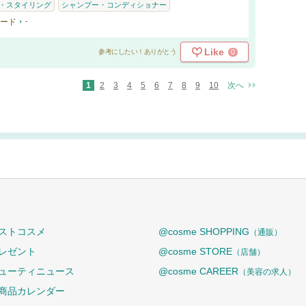
・スタイリング
シャンプー・コンディショナー
ード
-
Like
0
参考にしたい！ありがとう
1
2
3
4
5
6
7
8
9
10
次へ
ストコスメ
@cosme SHOPPING
（通販）
レゼント
@cosme STORE
（店舗）
ューティニュース
@cosme CAREER
（美容の求人）
商品カレンダー