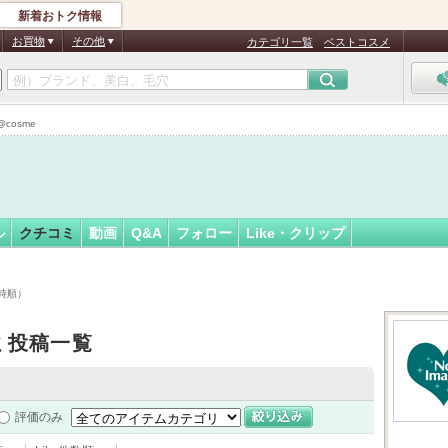
新着おトク情報
ー
フォロー
さん
お買物
その他
カテゴリ一覧
ベストコスメ
cosme
ル
クチコミ
動画
Q&A
フォロー
Like・クリップ
時順）
ミ投稿一覧
評価のみ