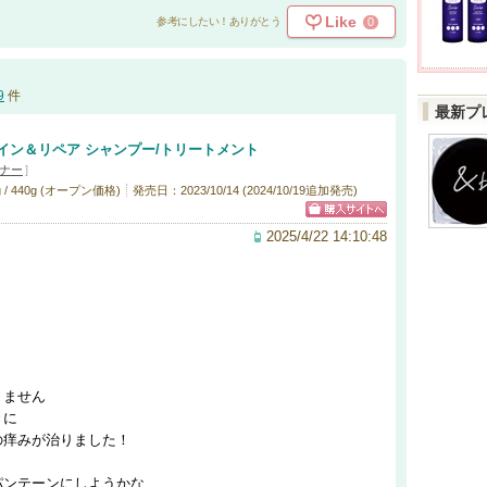
Like
0
参考にしたい！ありがとう
9
件
最新プ
イン＆リペア シャンプー/トリートメント
ナー
]
 / 440g (オープン価格)
発売日：2023/10/14 (2024/10/19追加発売)
2025/4/22 14:10:48
りません
きに
の痒みが治りました！
、
パンテーンにしようかな