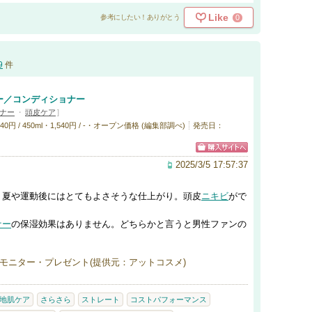
Like
0
参考にしたい！ありがとう
9
件
ー／コンディショナー
ナー
・
頭皮ケア
]
円 / 450ml・1,540円 / -・オープン価格 (編集部調べ)
発売日：
2025/3/5 17:57:37
、夏や運動後にはとてもよさそうな仕上がり。頭皮
ニキビ
がで
ナー
の保湿効果はありません。どちらかと言うと男性ファンの
モニター・プレゼント(提供元：アットコスメ)
地肌ケア
さらさら
ストレート
コストパフォーマンス