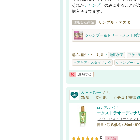
それか
シャンプー
のみにすることが
購入考えてます。
サンプル・テスター
使用した商品
シャンプー＆トリートメントお試
購入場所
-
効果
地肌ケア
フケ・
ヘアケア・スタイリング
シャンプー・コ
通報する
みろっひー
さん
35歳
脂性肌
クチコミ投稿
8
ロレアル パリ
エクストラオーディナリ
[
アウトバストリートメント
容量・税込価格：30ml・990円 /
6
購入品