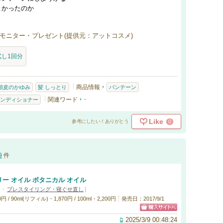
よかったのか
モニター・プレゼント(提供元：アットコスメ)
し1回分
商品情報
頭皮のかゆみ
髪 しっとり
パンテーン
関連ワード
-
ンディショナー
Like
0
参考にしたい！ありがとう
9
件
ー オイル ボタニカル オイル
・
プレスタイリング・寝ぐせ直し
]
 90ml(リフィル)・1,870円 / 100ml・2,200円
発売日：2017/9/1
2025/3/9 00:48:24