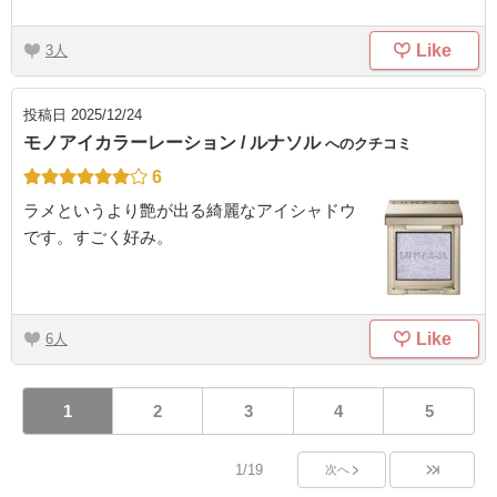
Like
3
投稿日
2025/12/24
モノアイカラーレーション / ルナソル
へのクチコミ
6
ラメというより艶が出る綺麗なアイシャドウ
です。すごく好み。
Like
6
1
2
3
4
5
1/19
次へ