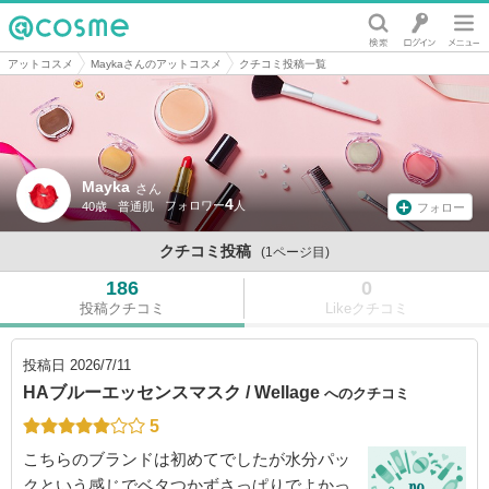
@cosme
アットコスメ
Maykaさんのアットコスメ
クチコミ投稿一覧
Mayka
さん
4
40歳
普通肌
フォロー
クチコミ投稿
(1ページ目)
186
0
投稿クチコミ
Likeクチコミ
投稿日
2026/7/11
HAブルーエッセンスマスク / Wellage
へのクチコミ
5
こちらのブランドは初めてでしたが水分パッ
クという感じでベタつかずさっぱりでよかっ