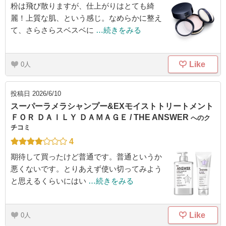
粉は飛び散りますが、仕上がりはとても綺
麗！上質な肌、という感じ。なめらかに整え
て、さらさらスベスベに
…続きをみる
Like
0
投稿日
2026/6/10
スーパーラメラシャンプー&EXモイストトリートメント
ＦＯＲ ＤＡＩＬＹ ＤＡＭＡＧＥ / THE ANSWER
へのク
チコミ
4
期待して買ったけど普通です。普通というか
悪くないです。とりあえず使い切ってみよう
と思えるくらいにはい
…続きをみる
Like
0