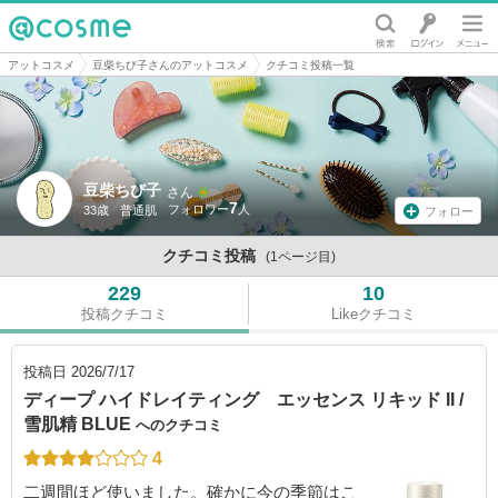
@cosme
アットコスメ
豆柴ちび子さんのアットコスメ
クチコミ投稿一覧
豆柴ちび子
さん
7
33歳
普通肌
フォロー
クチコミ投稿
(1ページ目)
229
10
投稿クチコミ
Likeクチコミ
投稿日
2026/7/17
ディープ ハイドレイティング エッセンス リキッド II /
雪肌精 BLUE
へのクチコミ
4
二週間ほど使いました。確かに今の季節はこ