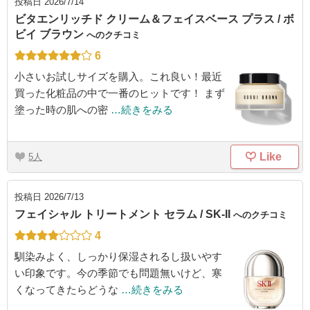
投稿日
2026/7/14
ビタエンリッチド クリーム＆フェイスベース プラス / ボ
ビイ ブラウン
へのクチコミ
6
小さいお試しサイズを購入。これ良い！最近
買った化粧品の中で一番のヒットです！ まず
塗った時の肌への密
…続きをみる
Like
5
投稿日
2026/7/13
フェイシャル トリートメント セラム / SK-II
へのクチコミ
4
馴染みよく、しっかり保湿されるし扱いやす
い印象です。今の季節でも問題無いけど、寒
くなってきたらどうな
…続きをみる