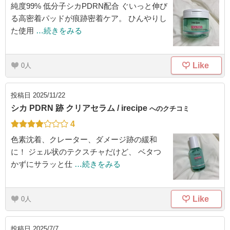
純度99% 低分子シカPDRN配合 ぐいっと伸び
る高密着パッドが痕跡密着ケア。 ひんやりし
た使用
…続きをみる
Like
0
投稿日
2025/11/22
シカ PDRN 跡 クリアセラム / irecipe
へのクチコミ
4
色素沈着、クレーター、ダメージ跡の緩和
に！ ジェル状のテクスチャだけど、 ベタつ
かずにサラッと仕
…続きをみる
Like
0
投稿日
2025/7/7