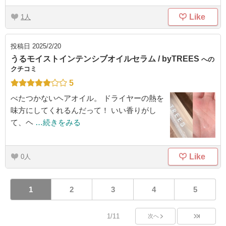
Like
1
投稿日
2025/2/20
うるモイストインテンシブオイルセラム / byTREES
への
クチコミ
5
べたつかないヘアオイル。 ドライヤーの熱を
味方にしてくれるんだって！ いい香りがし
て、ヘ
…続きをみる
Like
0
1
2
3
4
5
1/11
次へ