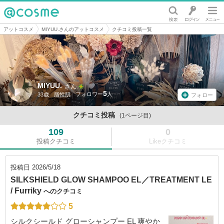
@cosme
アットコスメ
MIYUU.さんのアットコスメ
クチコミ投稿一覧
MIYUU.
さん
5
33歳
脂性肌
フォロー
クチコミ投稿
(1ページ目)
109
0
投稿クチコミ
Likeクチコミ
投稿日
2026/5/18
SILKSHIELD GLOW SHAMPOO EL／TREATMENT LE
/ Furriky
へのクチコミ
5
シルクシールド グローシャンプー EL 爽やか