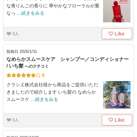
な青りんごの香りに 華やかなフローラルが重
なっ
…続きをみる
Like
0
投稿日
2026/1/31
なめらかスムースケア シャンプー／コンディショナー
/ いち髪
へのクチコミ
6
クラシエ株式会社様から商品をご提供いただ
きましたので紹介します いち髪の なめらか
スムースケ
…続きをみる
Like
0