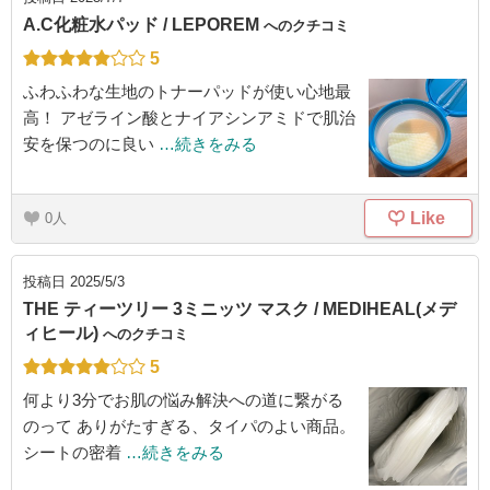
A.C化粧水パッド / LEPOREM
へのクチコミ
5
ふわふわな生地のトナーパッドが使い心地最
高！ アゼライン酸とナイアシンアミドで肌治
安を保つのに良い
…続きをみる
Like
0
投稿日
2025/5/3
THE ティーツリー 3ミニッツ マスク / MEDIHEAL(メデ
ィヒール)
へのクチコミ
5
何より3分でお肌の悩み解決への道に繋がる
のって ありがたすぎる、タイパのよい商品。
シートの密着
…続きをみる