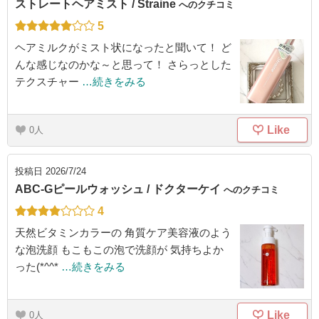
ストレートヘアミスト / Straine
へのクチコミ
5
ヘアミルクがミスト状になったと聞いて！ ど
んな感じなのかな～と思って！ さらっとした
テクスチャー
…続きをみる
Like
0
投稿日
2026/7/24
ABC-Gピールウォッシュ / ドクターケイ
へのクチコミ
4
天然ビタミンカラーの 角質ケア美容液のよう
な泡洗顔 もこもこの泡で洗顔が 気持ちよか
った(*^^*
…続きをみる
Like
0