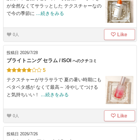
が全然なくてサラッとした テクスチャーなの
で今の季節に
…続きをみる
Like
0
投稿日
2026/7/28
ブライトニング セラム / ISOI
へのクチコミ
5
テクスチャーがサラサラで 夏の暑い時期にも
ベタベタ感が なくて最高～ 冷やしてつける
と気持ちいい！
…続きをみる
Like
0
投稿日
2026/7/26