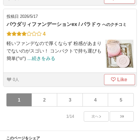
投稿日
2026/5/17
パウダリィファンデーションex / パラドゥ
へのクチコミ
4
軽いファンデなので厚くならず 粉感があまり
でないのがスゴい！ コンパクトで持ち運びも
簡単(^o^)
…続きをみる
Like
0
1
2
3
4
5
1/14
次へ
このページをシェア