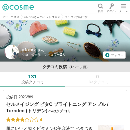
@cosme
アットコスメ
○Ｎon○さんのアットコスメ
クチコミ投稿一覧
○Ｎon○
さん
2
32歳
混合肌
フォロー
クチコミ投稿
(1ページ目)
131
0
投稿クチコミ
Likeクチコミ
投稿日
2026/8/9
セルメイジング ビタC ブライトニング アンプル /
Torriden (トリデン)
へのクチコミ
4
肌にいいと効くビタミンC美容液^^ ベタつき