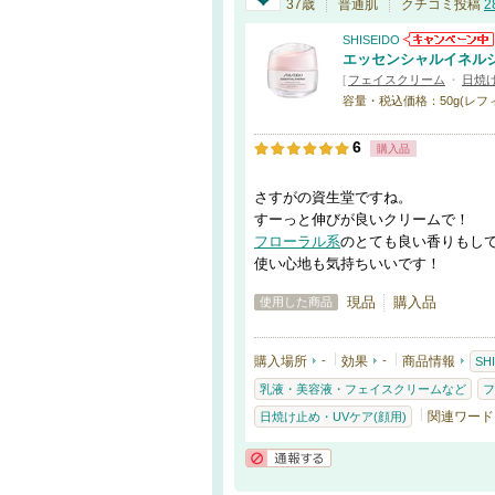
認証済
37歳
普通肌
クチコミ投稿
2
SHISEIDO
エッセンシャルイネル
[
フェイスクリーム
・
日焼け
容量・税込価格：50g(レフィル)・
6
購入品
さすがの資生堂ですね。
すーっと伸びが良いクリームで！
フローラル系
のとても良い香りもし
使い心地も気持ちいいです！
現品
購入品
使用した商品
購入場所
-
効果
-
商品情報
SH
乳液・美容液・フェイスクリームなど
フ
関連ワード
日焼け止め・UVケア(顔用)
通報する