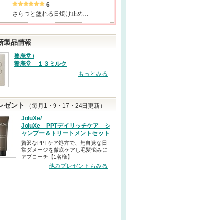
6
さらつと塗れる日焼け止め…
新製品情報
養庵堂 /
養庵堂 １３ミルク
もっとみる
レゼント
（毎月1・9・17・24日更新）
JoluXe/
JoluXe PPTデイリッチケア シ
ャンプー＆トリートメントセット
贅沢なPPTケア処方で、無自覚な日
常ダメージを徹底ケアし毛髪悩みに
アプローチ【1名様】
他のプレゼントもみる