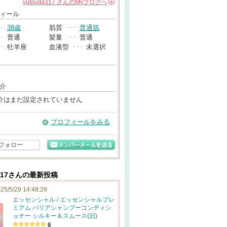
yutouda117
さんの
Myブログへ
→
ィール
･･
38歳
肌質
･･･
普通肌
･･
普通
髪量
･･･
普通
･･
牡羊座
血液型
･･･
未選択
介
介はまだ設定されていません
プロフィールをみる
フォロー
a117さんの最新投稿
25/5/29 14:48:29
エッセンシャル / エッセンシャルプレ
ミアム バリアシャンプーコンディシ
ョナー シルキー＆スムース(旧)
6