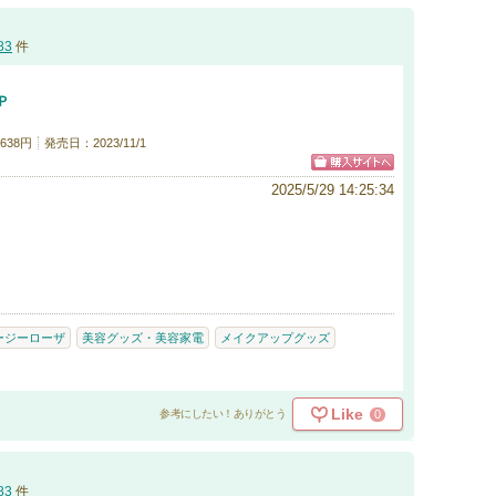
83
件
Ｐ
38円
発売日：2023/11/1
2025/5/29 14:25:34
ージーローザ
美容グッズ・美容家電
メイクアップグッズ
Like
0
参考にしたい！ありがとう
83
件