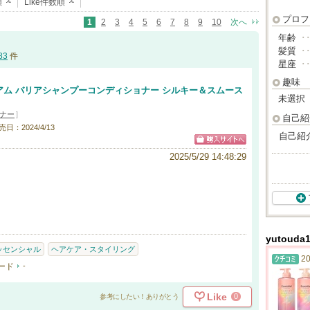
順
Like件数順
プロフ
1
2
3
4
5
6
7
8
9
10
次へ
年齢
･
髪質
･
83
件
星座
･
趣味
ム バリアシャンプーコンディショナー シルキー＆スムース
未選択
ナー
]
自己紹
売日：2024/4/13
自己紹
2025/5/29 14:48:29
yutoud
ッセンシャル
ヘアケア・スタイリング
20
ード
-
Like
0
参考にしたい！ありがとう