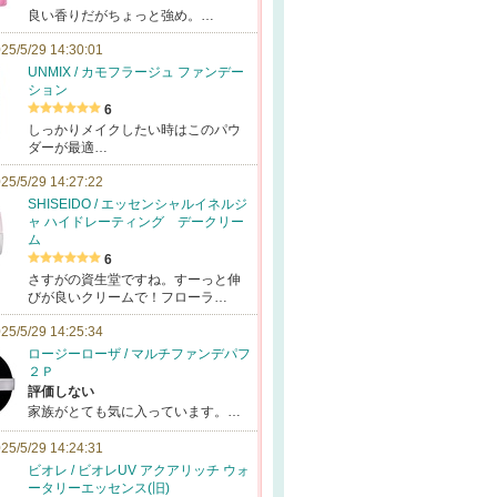
良い香りだがちょっと強め。…
25/5/29 14:30:01
UNMIX / カモフラージュ ファンデー
ション
6
しっかりメイクしたい時はこのパウ
ダーが最適…
25/5/29 14:27:22
SHISEIDO / エッセンシャルイネルジ
ャ ハイドレーティング デークリー
ム
6
さすがの資生堂ですね。すーっと伸
びが良いクリームで！フローラ…
25/5/29 14:25:34
ロージーローザ / マルチファンデパフ
２Ｐ
評価しない
家族がとても気に入っています。…
25/5/29 14:24:31
ビオレ / ビオレUV アクアリッチ ウォ
ータリーエッセンス(旧)