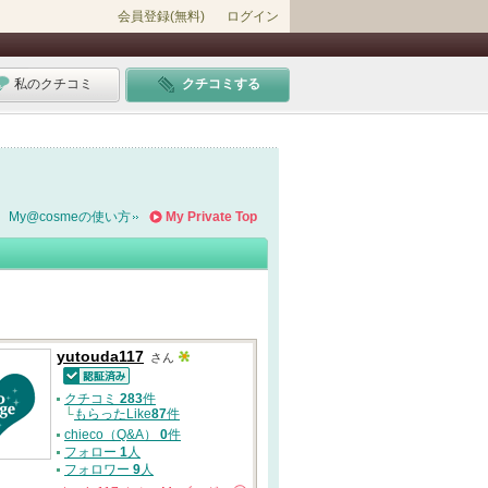
会員登録(無料)
ログイン
私のクチコミ
クチコミする
My@cosmeの使い方
My Private Top
yutouda117
さん
認証済
クチコミ
283
件
└
もらったLike
87
件
chieco（Q&A）
0
件
フォロー
1
人
フォロワー
9
人