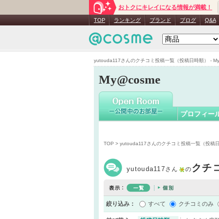
おトクにキレイになる情報が満載！
yutouda1
TOP
ランキング
ブランド
ブログ
Q&A
yutouda117さんのクチコミ投稿一覧（投稿日時順） - My
My@cosme
プロフィー
TOP
> yutouda117さんのクチコミ投稿一覧（投稿
クチ
yutouda117
さん
の
絞り込み：
すべて
クチコミのみ