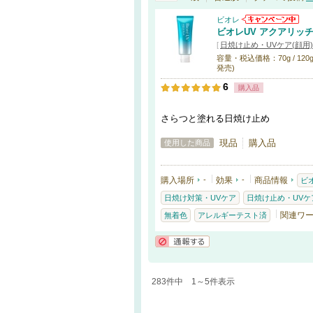
ビオレ
ビオレUV アクアリッチ
[
日焼け止め・UVケア(顔用)
容量・税込価格：70g / 12
発売)
6
購入品
さらつと塗れる日焼け止め
現品
購入品
使用した商品
購入場所
-
効果
-
商品情報
ビ
日焼け対策・UVケア
日焼け止め・UVケア
関連ワ
無着色
アレルギーテスト済
通報する
283件中 1～5件表示