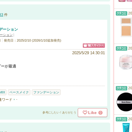
20
83
件
デーション
ーション
]
円
発売日：2025/2/10 (2026/1/10追加発売)
20
2025/5/29 14:30:01
ダーが最適
20
MIX
ベースメイク
ファンデーション
連ワード
-
Like
0
参考にしたい！ありがとう
20