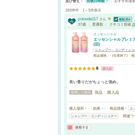
並び替え：
投稿日時順
おすすめ度
283件中 1～5件表示
yutouda117
さん
認証済
37歳
普通肌
クチコミ投稿
2
エッセンシャル
エッセンシャルプレミア
(旧)
[
シャンプー・コンディショ
税込価格：- (生産終了)
発
6
購入品
良い香りだがちょっと強め。
現品
購入品
使用した商品
購入場所
-
効果
-
商品情報
エ
関連ワ
シャンプー・コンディショナー
通報する