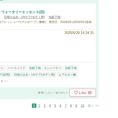
 ウォータリーエッセンス(旧)
・
日焼け止め・UVケア(ボディ用)
・
化粧下地
]
0g(フレッシュパウチ) (オープン価格)
発売日：2019/2/9 (2023/3/11追加
2025/5/29 14:24:31
オレ
ベースメイク
化粧下地・コンシーラー
化粧下地
(顔用)
日焼け止め・UVケア(ボディ用)
ヒアルロン酸
ード
-
Like
0
参考にしたい！ありがとう
1
2
3
4
5
6
7
8
9
10
次へ