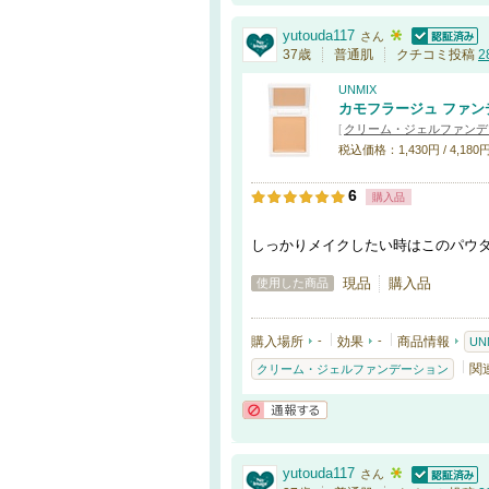
yutouda117
さん
認証済
37歳
普通肌
クチコミ投稿
2
UNMIX
カモフラージュ ファン
[
クリーム・ジェルファンデ
税込価格：1,430円 / 4,180
6
購入品
しっかりメイクしたい時はこのパウ
現品
購入品
使用した商品
購入場所
-
効果
-
商品情報
UN
関
クリーム・ジェルファンデーション
通報する
yutouda117
さん