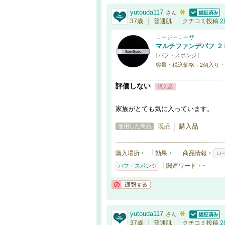
yutouda117
さん
認証済
37歳
普通肌
クチコミ投稿
2
ロージーローザ
マルチファンデパフ ２
[
パフ・スポンジ
]
容量・税込価格：2個入り・6
評価しない
購入品
家族がとても気に入っています。
現品
購入品
使用した商品
購入場所
-
効果
-
商品情報
ロ
関連ワード
-
パフ・スポンジ
通報する
yutouda117
さん
認証済
37歳
普通肌
クチコミ投稿
2