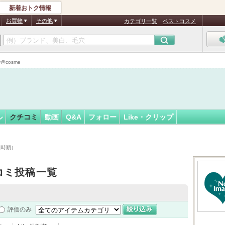
新着おトク情報
17
フォロー
さん
お買物
その他
カテゴリ一覧
ベストコスメ
認
証
@cosme
済
ル
クチコミ
動画
Q&A
フォロー
Like・クリップ
日時順）
コミ投稿一覧
評価のみ