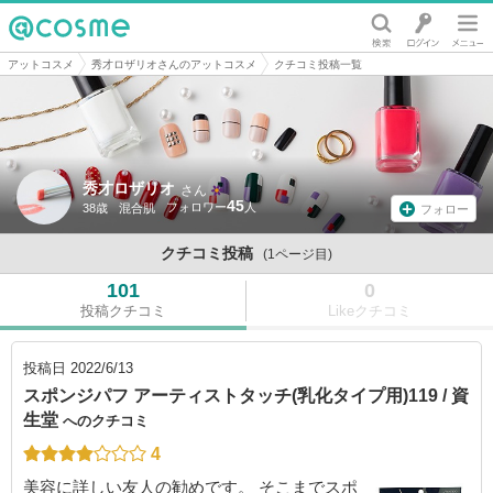
@cosme
アットコスメ
秀才ロザリオさんのアットコスメ
クチコミ投稿一覧
秀才ロザリオ
さん
45
38歳
混合肌
フォロー
クチコミ投稿
(1ページ目)
101
0
投稿クチコミ
Likeクチコミ
投稿日
2022/6/13
スポンジパフ アーティストタッチ(乳化タイプ用)119 / 資
生堂
へのクチコミ
4
美容に詳しい友人の勧めです。 そこまでスポ