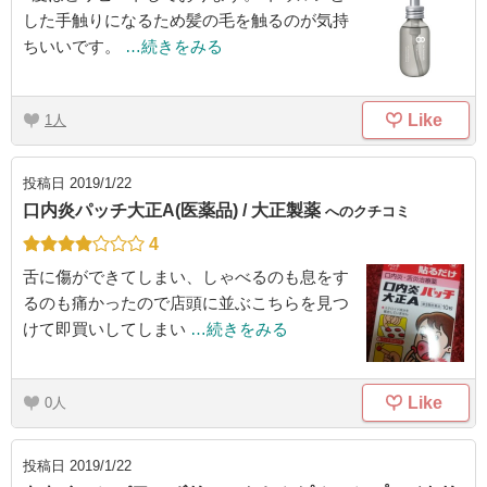
した手触りになるため髪の毛を触るのが気持
ちいいです。
…続きをみる
Like
1
投稿日
2019/1/22
口内炎パッチ大正A(医薬品) / 大正製薬
へのクチコミ
4
舌に傷ができてしまい、しゃべるのも息をす
るのも痛かったので店頭に並ぶこちらを見つ
けて即買いしてしまい
…続きをみる
Like
0
投稿日
2019/1/22