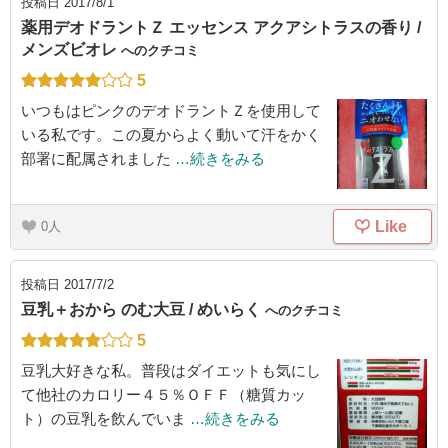
投稿日
2017/8/1
薬用デオドラントＺ エッセンス アクアシトラスの香り /
メンズビオレ
へのクチコミ
5
いつもはピンクのデオドラントＺを使用して
いる私です。この夏からよく動いて汗をかく
部署に配属されました
…続きをみる
Like
0
投稿日
2017/7/2
豆乳＋おから のむ大豆 / めいらく
へのクチコミ
5
豆乳大好きな私。普段はダイエットも気にし
て他社のカロリー４５％ＯＦＦ（糖質カッ
ト）の豆乳を飲んでいま
…続きをみる