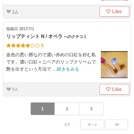
Like
1
投稿日
2017/7/1
リップティント N / オペラ
へのクチコミ
5
血色の悪い唇なので濃い赤めの口紅を好む私
です。濃い口紅＋ニベアのリップクリームで
艶を出すという方法で
…続きをみる
Like
0
1
2
3
1/3
次へ