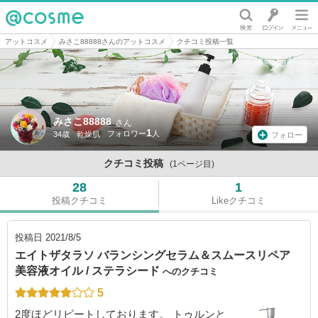
@cosme
アットコスメ
みさこ88888さんのアットコスメ
クチコミ投稿一覧
みさこ88888
さん
1
34歳
乾燥肌
フォロー
クチコミ投稿
(1ページ目)
28
1
投稿クチコミ
Likeクチコミ
投稿日
2021/8/5
エイトザタラソ バランシングセラム＆スムースリペア
美容液オイル / ステラシード
へのクチコミ
5
2度ほどリピートしております。 トゥルンと