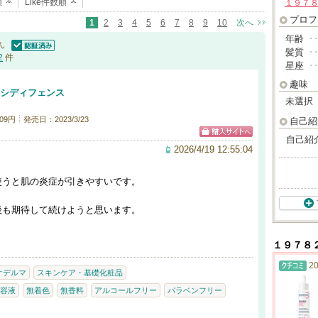
順
Like件数順
１９７
プロフ
1
2
3
4
5
6
7
8
9
10
次へ
年齢
･
ん
髪質
･
認証済
2
件
星座
･
趣味
ンシディフェンス
未選択
09円
発売日：2023/3/23
自己紹
自己紹
2026/4/19 12:55:04
使うと肌の炎症が引きやすいです。
後も期待して続けようと思います。
１９７８
20
オデルマ
スキンケア・基礎化粧品
容液
無着色
無香料
アルコールフリー
パラベンフリー