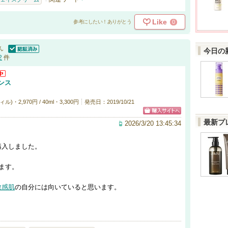
Like
0
参考にしたい！ありがとう
ん
今日の
認証済
2
件
ンス
・2,970円 / 40ml・3,300円
発売日：2019/10/21
最新プ
2026/3/20 13:45:34
購入しました。
ます。
敏感肌
の自分には向いていると思います。