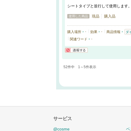
シートタイプと並行して使用します
現品
購入品
使用した商品
購入場所
-
効果
-
商品情報
ダ
関連ワード
-
通報する
52件中 1～5件表示
サービス
@cosme
ベ