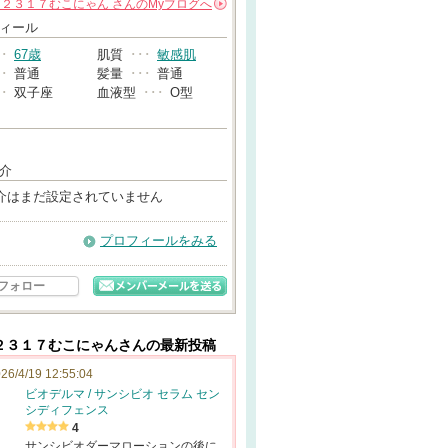
８２３１７むこにゃん
さんの
Myブログへ
→
ィール
･･
67歳
肌質
･･･
敏感肌
･･
普通
髪量
･･･
普通
･･
双子座
血液型
･･･
O型
介
介はまだ設定されていません
プロフィールをみる
フォロー
２３１７むこにゃんさんの最新投稿
26/4/19 12:55:04
ビオデルマ / サンシビオ セラム セン
シディフェンス
4
サンシビオダーマローションの後に