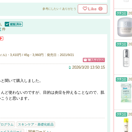
Like
0
参考にしたい！ありがとう
20
ん
認証済
2
件
20
・3,410円 / 45g・3,960円
発売日：2021/9/21
2026/3/20 13:50:15
20
ると聞いて購入しました。
とんど使わないのですが、目的は炎症を抑えることなので、肌
いこうと思います。
20
 プログラム
スキンケア・基礎化粧品
関連ワード
-
ェイスクリーム