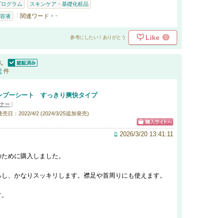
 プログラム
スキンケア・基礎化粧品
関連ワード
-
容液
Like
0
参考にしたい！ありがとう
ん
認証済
2
件
ンプーシート すっきり爽快タイプ
ナー
]
発売日：2022/4/2 (2024/3/25追加発売)
2026/3/20 13:41:11
のために購入しました。
るし、かなりスッキリします。襟足や首周りにも使えます。
す。