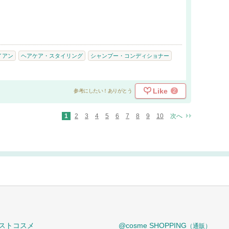
。
イアン
ヘアケア・スタイリング
シャンプー・コンディショナー
Like
2
参考にしたい！ありがとう
1
2
3
4
5
6
7
8
9
10
次へ
ストコスメ
@cosme SHOPPING
（通販）