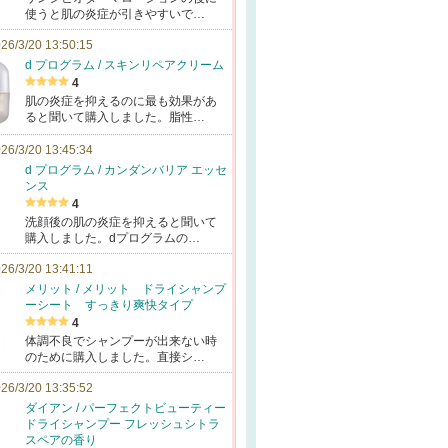
使うと肌の炎症が引きやすいで…
26/3/20 13:50:15
d プログラム / スキンリペアクリーム
4
肌の炎症を抑えるのに最も効果があ
ると聞いて購入しました。脂性…
26/3/20 13:45:34
d プログラム / カンダンバリア エッセ
ンス
4
洗顔後の肌の炎症を抑えると聞いて
購入しました。dプログラムの…
26/3/20 13:41:11
メリット / メリット ドライシャンプ
ーシート すっきり爽快タイプ
4
体調不良でシャンプーが出来ない時
のために購入しました。直接シ…
26/3/20 13:35:52
ダイアン / パーフェクトビューティー
ドライシャンプー フレッシュシトラ
スペアの香り