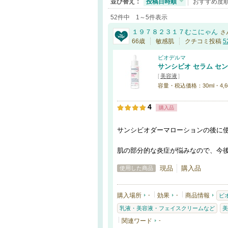
並び替え：
投稿日時順
おすすめ度
52件中 1～5件表示
１９７８２３１７むこにゃん
さ
66歳
敏感肌
クチコミ投稿
5
ビオデルマ
サンシビオ セラム セ
[
美容液
]
容量・税込価格：30ml・4,6
4
購入品
サンシビオダーマローションの後に
肌の部分的な炎症が悩みなので、今
現品
購入品
使用した商品
購入場所
-
効果
-
商品情報
ビ
乳液・美容液・フェイスクリームなど
美
関連ワード
-