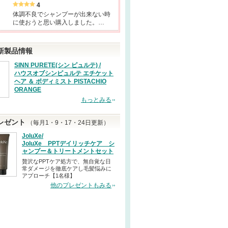
4
体調不良でシャンプーが出来ない時
に使おうと思い購入しました。…
新製品情報
SINN PURETE(シン ピュルテ) /
ハウスオブシンピュルテ エチケット
ヘア ＆ ボディミスト PISTACHIO
ORANGE
もっとみる
レゼント
（毎月1・9・17・24日更新）
JoluXe/
JoluXe PPTデイリッチケア シ
ャンプー＆トリートメントセット
贅沢なPPTケア処方で、無自覚な日
常ダメージを徹底ケアし毛髪悩みに
アプローチ【1名様】
他のプレゼントもみる