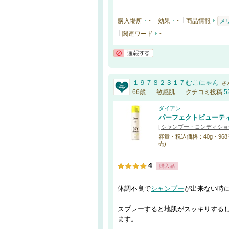
購入場所
-
効果
-
商品情報
メ
関連ワード
-
通報する
１９７８２３１７むこにゃん
さ
66歳
敏感肌
クチコミ投稿
5
ダイアン
パーフェクトビューティ
[
シャンプー・コンディショ
容量・税込価格：40g・968円 / 
売)
4
購入品
体調不良で
シャンプー
が出来ない時
スプレーすると地肌がスッキリする
ます。