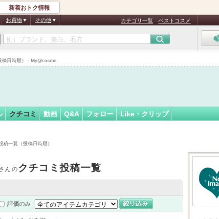
新着おトク情報
２３１７…
フォロー
さん
お買物
その他
カテゴリ一覧
ベストコスメ
認
証
時順） - My@cosme
済
ル
クチコミ
動画
Q&A
フォロー
Like・クリップ
投稿一覧（投稿日時順）
クチコミ投稿一覧
さんの
評価のみ