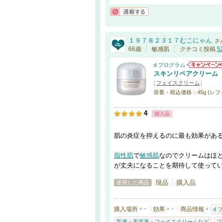
通報する
１９７８２３１７むこにゃん
さ
66歳
敏感肌
クチコミ投稿
5
d プログラム
スキンリペアクリーム
[
フェイスクリーム
]
容量・税込価格：45g (レフィル)
4
購入品
肌の炎症を抑えるのに最も効果があ
脂性肌
で
敏感肌
なのでクリームはほ
が丈夫になることを期待して使って
現品
購入品
使用した商品
購入場所
-
効果
-
商品情報
d
乳液・美容液・フェイスクリームなど
フ