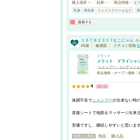
購入場所
-
効果
-
商品情報
d
乳液・美容液・フェイスクリームなど
美
通報する
１９７８２３１７むこにゃん
さ
66歳
敏感肌
クチコミ投稿
5
メリット
メリット ドライシャ
[
シャンプー・コンディショ
税込価格：オープン価格
4
購入品
体調不良で
シャンプー
が出来ない時
直接シートで地肌をマッサージ出来
安価ですし、継続しやすいと思いま
現品
購入品
使用した商品