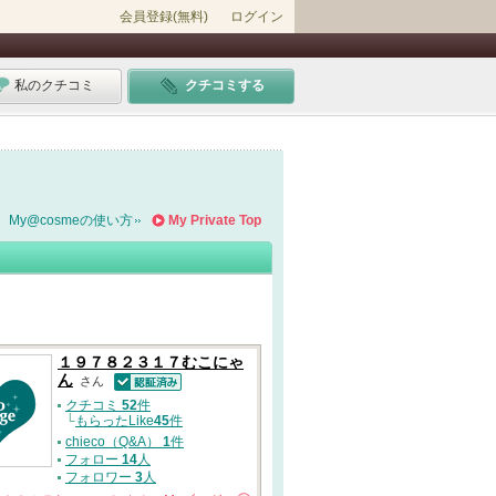
会員登録(無料)
ログイン
私のクチコミ
クチコミする
My@cosmeの使い方
My Private Top
１９７８２３１７むこにゃ
ん
さん
認証済
クチコミ
52
件
└
もらったLike
45
件
chieco（Q&A）
1
件
フォロー
14
人
フォロワー
3
人