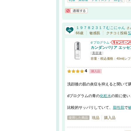
通報する
１９７８２３１７むこにゃん
さ
66歳
敏感肌
クチコミ投稿
5
d プログラム
カンダンバリア エッセ
[
美容液
]
容量・税込価格：40ml(レフィル)
4
購入品
洗顔後の肌の炎症を抑えると聞いて
dプログラムの青の
化粧水
の前に使い
比較的サッパリしていて、
脂性肌
で
現品
購入品
使用した商品