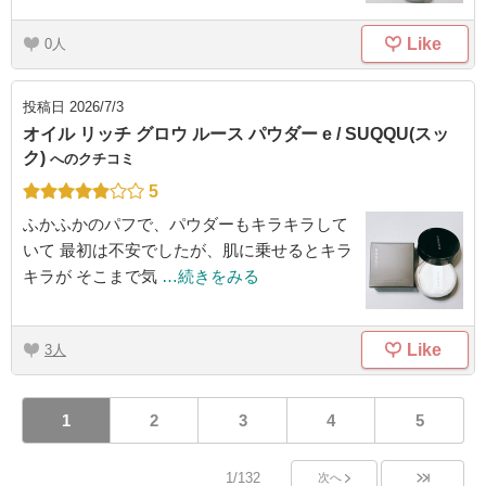
Like
0
投稿日
2026/7/3
オイル リッチ グロウ ルース パウダー e / SUQQU(スッ
ク)
へのクチコミ
5
ふかふかのパフで、パウダーもキラキラして
いて 最初は不安でしたが、肌に乗せるとキラ
キラが そこまで気
…続きをみる
Like
3
1
2
3
4
5
1/132
次へ