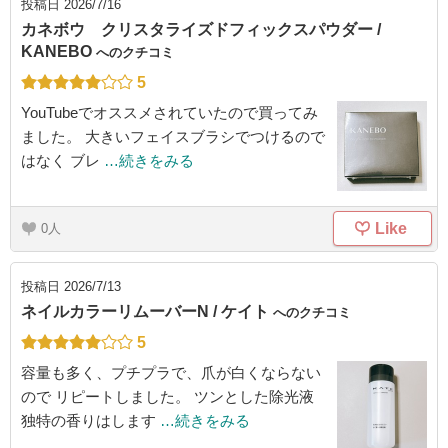
投稿日
2026/7/16
カネボウ クリスタライズドフィックスパウダー /
KANEBO
へのクチコミ
5
YouTubeでオススメされていたので買ってみ
ました。 大きいフェイスブラシでつけるので
はなく ブレ
…続きをみる
Like
0
投稿日
2026/7/13
ネイルカラーリムーバーN / ケイト
へのクチコミ
5
容量も多く、プチプラで、爪が白くならない
ので リピートしました。 ツンとした除光液
独特の香りはします
…続きをみる