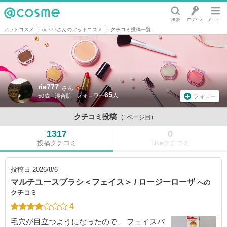
@cosme
アットコスメ
rie777さんのアットコスメ
クチコミ投稿一覧
rie777
さん
65
50歳
混合肌
フォロー
クチコミ投稿
(1ページ目)
1317
0
投稿クチコミ
Likeクチコミ
投稿日
2026/8/6
マルチユースブラシ＜フェイス＞ / ロージーローザ
への
クチコミ
4
毛穴が目立つようになったので、 フェイスパ