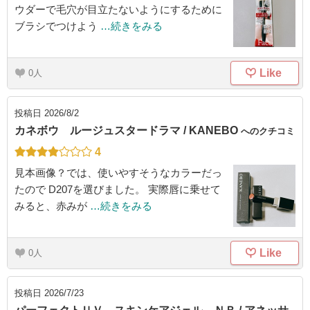
ウダーで毛穴が目立たないようにするために
ブラシでつけよう
…続きをみる
Like
0
投稿日
2026/8/2
カネボウ ルージュスタードラマ / KANEBO
へのクチコミ
4
見本画像？では、使いやすそうなカラーだっ
たので D207を選びました。 実際唇に乗せて
みると、赤みが
…続きをみる
Like
0
投稿日
2026/7/23