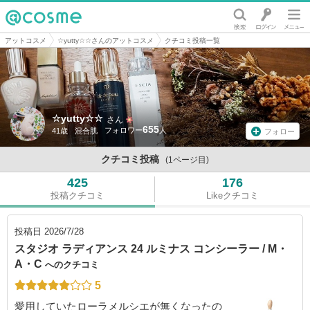
@cosme
アットコスメ
☆yutty☆☆さんのアットコスメ
クチコミ投稿一覧
☆yutty☆☆
さん
655
41歳
混合肌
フォロー
クチコミ投稿
(1ページ目)
425
176
投稿クチコミ
Likeクチコミ
投稿日
2026/7/28
スタジオ ラディアンス 24 ルミナス コンシーラー / M・
A・C
へのクチコミ
5
愛用していたローラメルシエが無くなったの