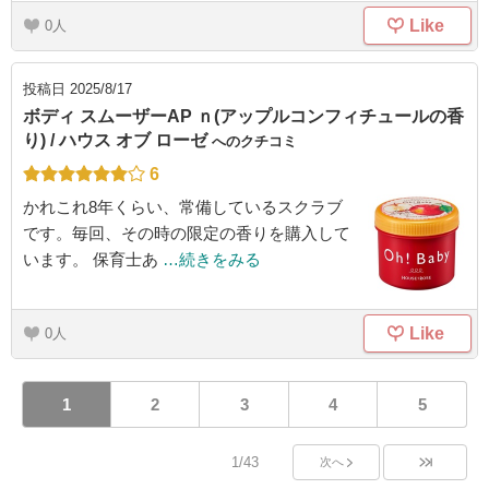
Like
0
投稿日
2025/8/17
ボディ スムーザーAP ｎ(アップルコンフィチュールの香
り) / ハウス オブ ローゼ
へのクチコミ
6
かれこれ8年くらい、常備しているスクラブ
です。毎回、その時の限定の香りを購入して
います。 保育士あ
…続きをみる
Like
0
1
2
3
4
5
1/43
次へ