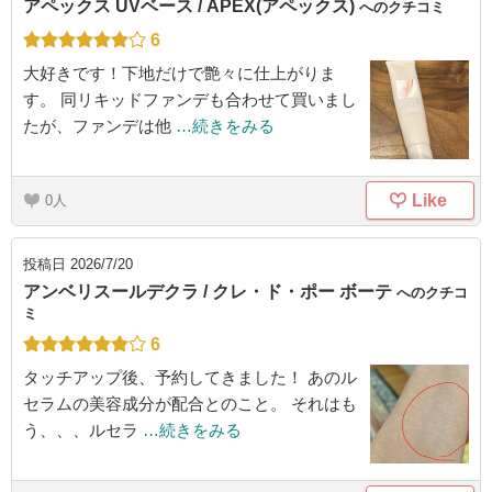
アペックス UVベース / APEX(アペックス)
へのクチコミ
6
大好きです！下地だけで艶々に仕上がりま
す。 同リキッドファンデも合わせて買いまし
たが、ファンデは他
…続きをみる
Like
0
投稿日
2026/7/20
アンベリスールデクラ / クレ・ド・ポー ボーテ
へのクチコ
ミ
6
タッチアップ後、予約してきました！ あのル
セラムの美容成分が配合とのこと。 それはも
う、、、ルセラ
…続きをみる