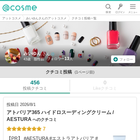
@cosme
アットコスメ
みいゆんさんのアットコスメ
クチコミ投稿一覧
みいゆん
さん
13
43歳
脂性肌
フォロー
クチコミ投稿
(1ページ目)
456
0
投稿クチコミ
Likeクチコミ
投稿日
2026/8/1
アトバリア365 ハイドロスーディングクリーム /
AESTURA
へのクチコミ
7
【PR】 #AESTURA #エストラアトバリア #