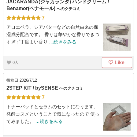
JACARANDA(ジャカランダ) ハンドクリーム /
Benamor(ベナモール)
へのクチコミ
7
アロエベラ、シアバターなどの自然由来の保
湿成分配合です。 香りは華やかな香りできつ
すぎず丁度よい香り
…続きをみる
Like
0
投稿日
2026/7/12
2STEP KIT / bySENSE
へのクチコミ
7
トナーパッドとセラムのセットになります。
発酵コスメということで気になったので 使っ
てみました。
…続きをみる