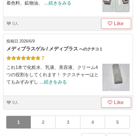
着色料、鉱物油、
…続きをみる
Like
0
投稿日
2026/6/9
メディプラスゲル / メディプラス
へのクチコミ
7
これ1本で化粧水、乳液、美容液、クリーム4
つの役割をしてくれます！ テクスチャーはと
てもみずみずし
…続きをみる
Like
0
1
2
3
4
5