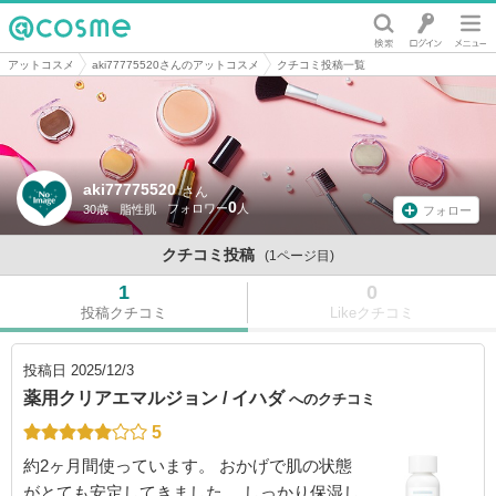
@cosme
アットコスメ
aki77775520さんのアットコスメ
クチコミ投稿一覧
aki77775520
さん
0
30歳
脂性肌
フォロー
クチコミ投稿
(1ページ目)
1
0
投稿クチコミ
Likeクチコミ
投稿日
2025/12/3
薬用クリアエマルジョン / イハダ
へのクチコミ
5
約2ヶ月間使っています。 おかげで肌の状態
がとても安定してきました。 しっかり保湿し