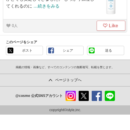
てくれるのに
…続きをみる
Like
0
このページをシェア
ポスト
シェア
送る
掲載の情報・画像など、すべてのコンテンツの無断複写、転載を禁じます。
ページトップへ
@cosme
公式SNSアカウント
instag
x
faceb
line
ram
ook
copyright©istyle,inc.