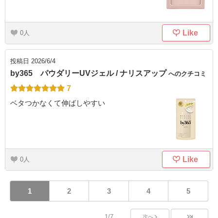
Like
0
投稿日
2026/6/4
by365 パウダリーUVジェル / ナリスアップ
へのクチコミ
7
ベタつかなくて伸ばしやすい
Like
0
1
2
3
4
5
1/7
次へ