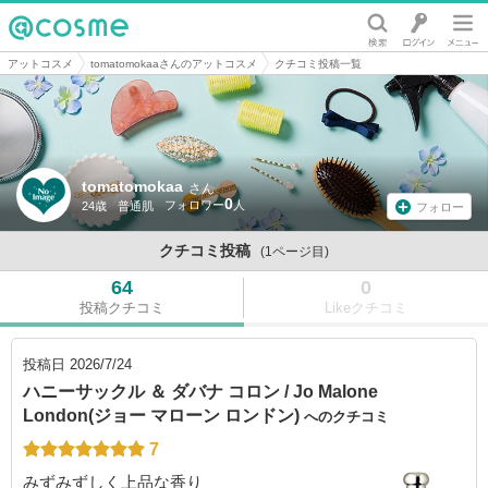
@cosme
アットコスメ
tomatomokaaさんのアットコスメ
クチコミ投稿一覧
tomatomokaa
さん
0
24歳
普通肌
フォロー
クチコミ投稿
(1ページ目)
64
0
投稿クチコミ
Likeクチコミ
投稿日
2026/7/24
ハニーサックル ＆ ダバナ コロン / Jo Malone
London(ジョー マローン ロンドン)
へのクチコミ
7
みずみずしく上品な香り