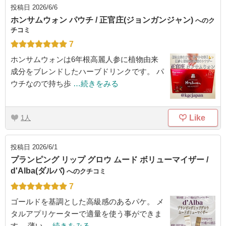
投稿日
2026/6/6
ホンサムウォン パウチ / 正官庄(ジョンガンジャン)
へのク
チコミ
7
ホンサムウォンは6年根高麗人参に植物由来
成分をブレンドしたハーブドリンクです。 パ
ウチなので持ち歩
…続きをみる
Like
1
投稿日
2026/6/1
プランピング リップ グロウ ムード ボリューマイザー /
d'Alba(ダルバ)
へのクチコミ
7
ゴールドを基調とした高級感のあるパケ。 メ
タルアプリケーターで適量を使う事ができま
す。 薄い
…続きをみる