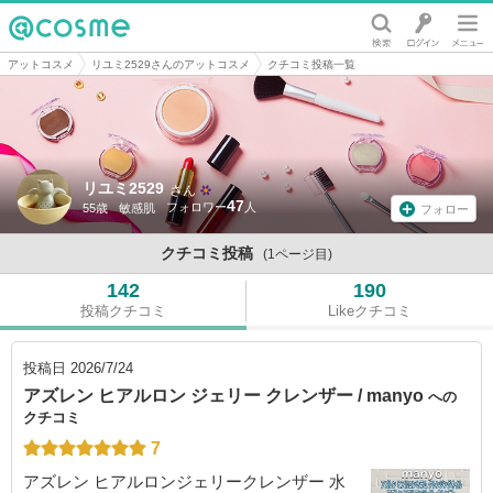
@cosme
アットコスメ
リユミ2529さんのアットコスメ
クチコミ投稿一覧
リユミ2529
さん
47
55歳
敏感肌
フォロー
クチコミ投稿
(1ページ目)
142
190
投稿クチコミ
Likeクチコミ
投稿日
2026/7/24
アズレン ヒアルロン ジェリー クレンザー / manyo
への
クチコミ
7
アズレン ヒアルロンジェリークレンザー 水