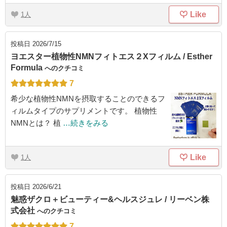
Like
1
投稿日
2026/7/15
ヨエスター植物性NMNフィトエス２Xフィルム / Esther
Formula
へのクチコミ
7
希少な植物性NMNを摂取することのできるフ
ィルムタイプのサプリメントです。 植物性
NMNとは？ 植
…続きをみる
Like
1
投稿日
2026/6/21
魅惑ザクロ＋ビューティー&ヘルスジュレ / リーベン株
式会社
へのクチコミ
7