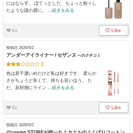
にはならず。 ぼてっとした、ちょっと粉々し
たような謎の眉に。
…続きをみる
Like
0
投稿日
2026/5/2
アンダーアイライナー / セザンヌ
へのクチコミ
3
色は若干濃いめだけど私は好きです。 柔らか
さがちょうど良くて、持ちも良いほう。 た
だ、反対側にライン
…続きをみる
Like
0
投稿日
2026/5/2
@cosme STOREが作ったミカエルのよくばりコットン