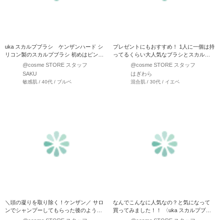
uka スカルプブラシ ケンザンハード シ
プレゼントにもおすすめ！ 1人に一個は持
リコン製のスカルプブラシ 初めはピンク
ってるくらい大人気なブラシとスカルプ
色のソフトタイプか…
ブラシの紹介です♪ …
@cosme STORE スタッフ
@cosme STORE スタッフ
SAKU
はぎわら
敏感肌 / 40代 / ブルベ
混合肌 / 30代 / イエベ
＼頭の凝りを取り除く！ケンザン／ サロ
なんでこんなに人気なの？と気になって
ンでシャンプーしてもらった後のような
買ってみました！！ 〈uka スカルプブラ
爽快感☆ 頭皮の…
シ ケンザン〉バリ…