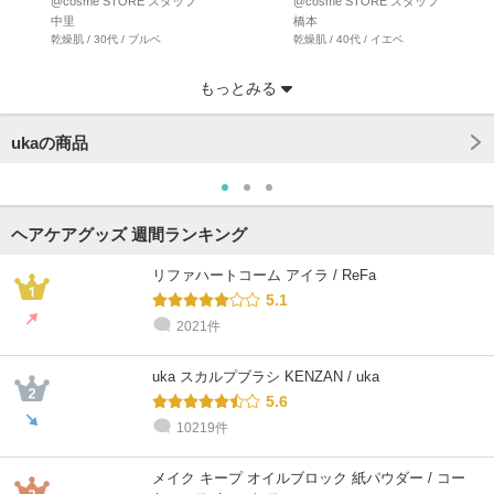
@cosme STORE スタッフ
@cosme STORE スタッフ
中里
橋本
乾燥肌 / 30代 / ブルベ
乾燥肌 / 40代 / イエベ
もっとみる
ukaの商品
ヘアケアグッズ 週間ランキング
リファハートコーム アイラ / ReFa
5.1
2021件
@cosme STORE スタッフ
@cosme STORE スタッフ
@cosme STORE スタッフ
@cosme STORE スタッフ
田村
久岡
あおき
uton
uka スカルプブラシ KENZAN / uka
混合肌 / 40代 / ブルベ
敏感肌 / 40代 / イエベ
乾燥肌 / 30代 / ブルベ
乾燥肌 / 30代 / ブルベ
5.6
10219件
メイク キープ オイルブロック 紙パウダー / コー