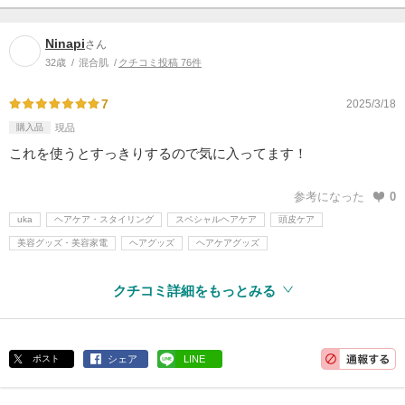
Ninapi
さん
32歳
混合肌
クチコミ投稿 76件
7
2025/3/18
購入品
現品
これを使うとすっきりするので気に入ってます！
参考になった
0
uka
ヘアケア・スタイリング
スペシャルヘアケア
頭皮ケア
美容グッズ・美容家電
ヘアグッズ
ヘアケアグッズ
クチコミ詳細をもっとみる
ポスト
シェア
LINE