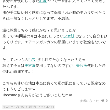
多分私が使用してきた
乳液
の中で一番肌に入っていって浸透し
たんです。
肌が手に吸い付く感覚になって保湿された時のテカリやべたつ
きは一切なくしっとりしてます。不思議。
逆に乾燥しちゃう感じかな？と思いましたが
塗って6時間後の今は本当にしっとり
ツヤ肌
になってて自分もび
っくりです。エアコンガンガンの部屋にいますが乾燥もないで
す。
そしていつもの
毛穴
..少し目立たなくなった？えｗ
敢えて今日は
美容液
使用してないのですが、
美容液
使用した時
位肌が綺麗です..！
こちらも使い心地は本当に良くて私の肌に合っている認定なの
でもうリピしますｗ
＠cosmeさんありがとうございましたｍｍ
参考になった
0
モニター・プレゼント(提供元：アットコスメ)