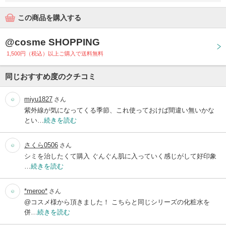
この商品を購入する
@cosme SHOPPING
1,500円（税込）以上ご購入で送料無料
同じおすすめ度のクチコミ
miyu1827
さん
紫外線が気になってくる季節、これ使っておけば間違い無いかな
とい…
続きを読む
さくら0506
さん
シミを治したくて購入 ぐんぐん肌に入っていく感じがして好印象
…
続きを読む
*meroo*
さん
@コスメ様から頂きました！ こちらと同じシリーズの化粧水を
併…
続きを読む