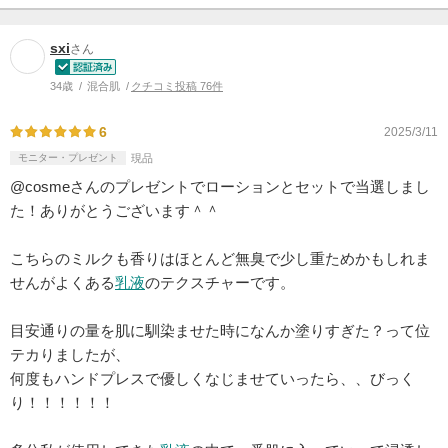
sxi
さん
34歳
混合肌
クチコミ投稿 76件
6
2025/3/11
モニター・プレゼント
現品
@cosmeさんのプレゼントでローションとセットで当選しまし
た！ありがとうございます＾＾
こちらのミルクも香りはほとんど無臭で少し重ためかもしれま
せんがよくある
乳液
のテクスチャーです。
目安通りの量を肌に馴染ませた時になんか塗りすぎた？って位
テカりましたが、
何度もハンドプレスで優しくなじませていったら、、びっく
り！！！！！！