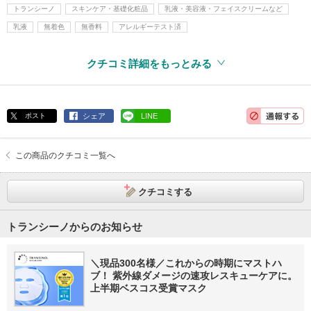
トランシーノ
スキンケア・基礎化粧品
乳液・美容液・フェイスクリームなど
乳液
無着色
無香料
アレルギーテスト済
クチコミ詳細をもっとみる
ポスト
シェア
LINE
この商品のクチコミ一覧へ
クチコミする
トランシーノからのお知らせ
＼現品300名様／これからの時期にマストハ
ブ！ 紫外線ダメージの速攻レスキューケアに。
上半期ベスコス受賞マスク