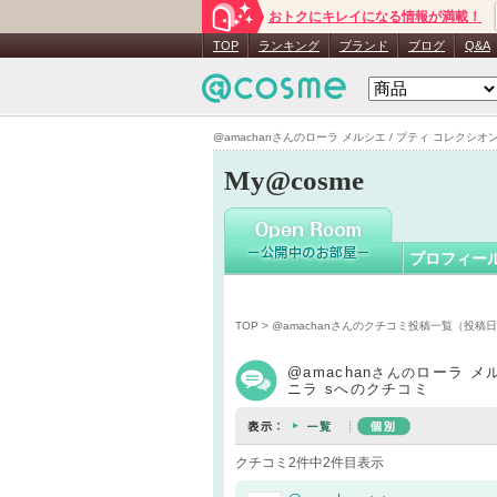
おトクにキレイになる情報が満載！
@amacha
TOP
ランキング
ブランド
ブログ
Q&A
@amachanさんのローラ メルシエ / プティ コレクシオン
My@cosme
プロフィー
TOP
>
@amachanさんのクチコミ投稿一覧（投稿
@amachan
ローラ メ
さんの
ニラ sへのクチコミ
クチコミ2件中2件目表示