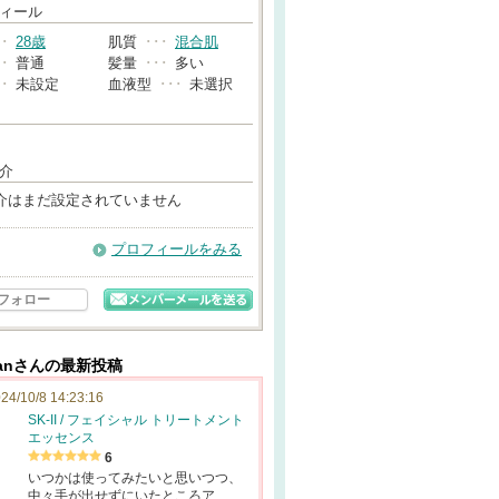
→
ィール
･･
28歳
肌質
･･･
混合肌
･･
普通
髪量
･･･
多い
･･
未設定
血液型
･･･
未選択
介
介はまだ設定されていません
プロフィールをみる
フォロー
hanさんの最新投稿
24/10/8 14:23:16
SK-II / フェイシャル トリートメント
エッセンス
6
いつかは使ってみたいと思いつつ、
中々手が出せずにいたところア…