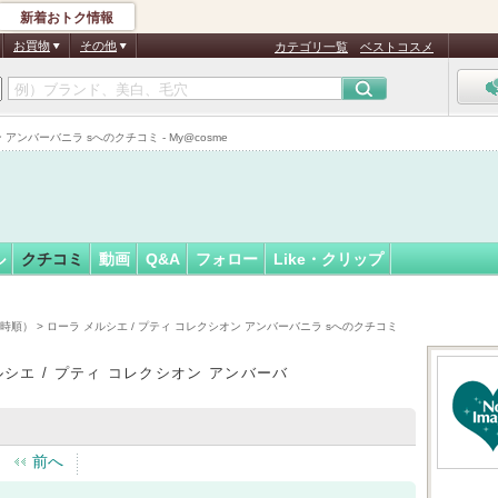
新着おトク情報
n
フォロー
さん
お買物
その他
カテゴリ一覧
ベストコスメ
 アンバーバニラ sへのクチコミ - My@cosme
ル
クチコミ
動画
Q&A
フォロー
Like・クリップ
日時順）
> ローラ メルシエ / プティ コレクシオン アンバーバニラ sへのクチコミ
ルシエ / プティ コレクシオン アンバーバ
前へ