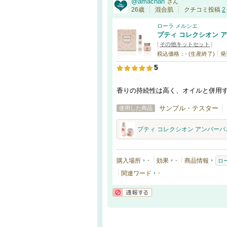
@amachan
さん
26歳
混合肌
クチコミ投稿
2
ローラ メルシエ
プティ コレクシオン ア
[
その他キットセット
]
税込価格：- (生産終了)
発
5
香りの持続性は高く、オイルと併用
サンプル・テスター
使用した商品
プティ コレクシオン アンバーバ
購入場所
-
効果
-
商品情報
ロ
関連ワード
-
通報する