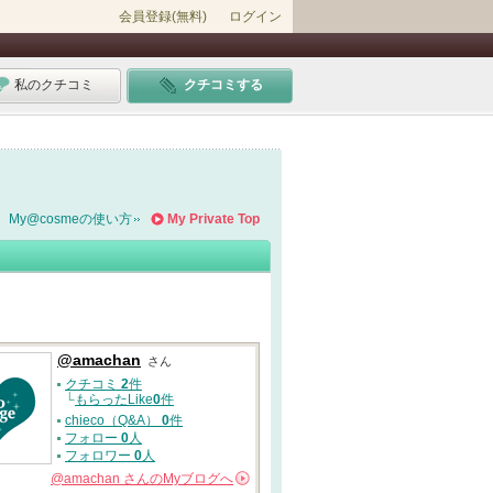
会員登録(無料)
ログイン
私のクチコミ
クチコミする
My@cosmeの使い方
My Private Top
@amachan
さん
クチコミ
2
件
└
もらったLike
0
件
chieco（Q&A）
0
件
フォロー
0
人
フォロワー
0
人
@amachan
さんの
Myブログへ