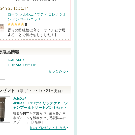
24/9/28 11:31:47
ローラ メルシエ / プティ コレクシオ
ン アンバーバニラ s
5
香りの持続性は高く、オイルと併用
することで長持ちしました！甘…
新製品情報
FRESIA /
FRESIA THE LIP
もっとみる
レゼント
（毎月1・9・17・24日更新）
JoluXe/
JoluXe PPTデイリッチケア シ
ャンプー＆トリートメントセット
贅沢なPPTケア処方で、無自覚な日
常ダメージを徹底ケアし毛髪悩みに
アプローチ【1名様】
他のプレゼントもみる