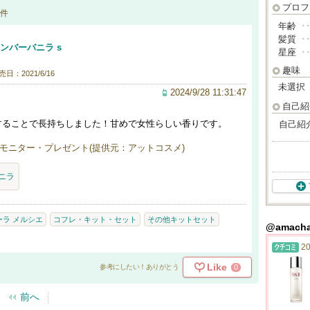
プロフ
件
年齢
･
髪質
･
ンバーバニラ s
星座
･
趣味
売日：2021/6/16
未選択
2024/9/28 11:31:47
自己紹
することで長持ちしました！甘めで女性らしい香りです。
自己紹
モニター・プレゼント(提供元：アットコスメ)
ニラ
ーラ メルシエ
コフレ・キット・セット
その他キットセット
@amac
20
Like
0
参考にしたい！ありがとう
前へ